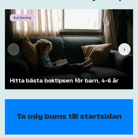
Kul läsning
‹
›
Hitta bästa boktipsen för barn, 4-6 år
Ta mig bums till startsidan