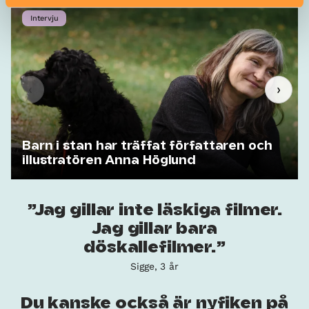
Intervju
‹
›
Barn i stan har träffat författaren och
illustratören Anna Höglund
Jag gillar inte läskiga filmer.
Jag gillar bara
döskallefilmer.
Sigge, 3 år
Du kanske också är nyfiken på