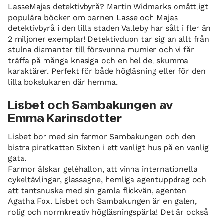
LasseMajas detektivbyrå? Martin Widmarks omåttligt
populära böcker om barnen Lasse och Majas
detektivbyrå i den lilla staden Valleby har sålt i fler än
2 miljoner exemplar! Detektivduon tar sig an allt från
stulna diamanter till försvunna mumier och vi får
träffa på många knasiga och en hel del skumma
karaktärer. Perfekt för både högläsning eller för den
lilla bokslukaren där hemma.
Lisbet och Sambakungen av
Emma Karinsdotter
Lisbet bor med sin farmor Sambakungen och den
bistra piratkatten Sixten i ett vanligt hus på en vanlig
gata.
Farmor älskar geléhallon, att vinna internationella
cykeltävlingar, glassagne, hemliga agentuppdrag och
att tantsnuska med sin gamla flickvän, agenten
Agatha Fox. Lisbet och Sambakungen är en galen,
rolig och normkreativ högläsningspärla! Det är också