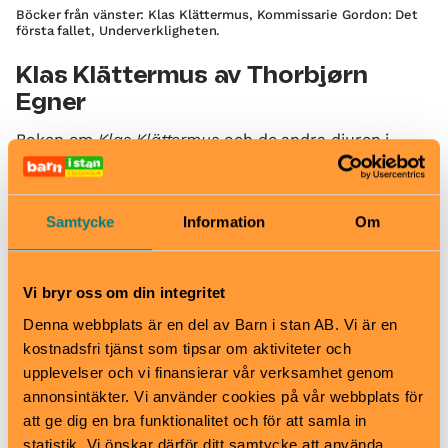
Böcker från vänster: Klas Klättermus, Kommissarie Gordon: Det
första fallet, Underverkligheten.
Klas Klättermus av Thorbjørn
Egner
Boken om
Klas Klättermus
och de andra djuren i
Hackebackeskogen blev snabbt en kär favorit hos
svenska barn när den kom ut 1954 – och den håller
precis lika bra idag! Ett bokmåste i alla familjers
Samtycke
Information
Om
bokhyllor.
Kommissarie Gordon av Ulf
Vi bryr oss om din integritet
Nilsson
Denna webbplats är en del av Barn i stan AB. Vi är en
Vänliga, filosofiska och underfundiga
kostnadsfri tjänst som tipsar om aktiviteter och
småbarnsdeckare om den lite trötta och frusna
upplevelser och vi finansierar vår verksamhet genom
paddan, kommissarie Gordon, och hans pigga
annonsintäkter. Vi använder cookies på vår webbplats för
assistent, musen Paddy. Varm, humoristisk visdom av
att ge dig en bra funktionalitet och för att samla in
en av Sveriges främsta barnboksförfattare – Ulf
statistik. Vi önskar därför ditt samtycke att använda