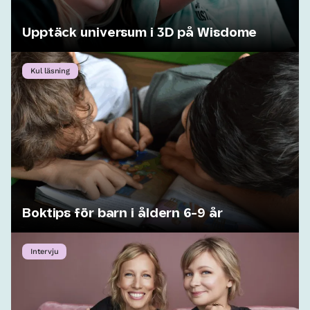
Upptäck universum i 3D på Wisdome
Kul läsning
Boktips för barn i åldern 6-9 år
Intervju