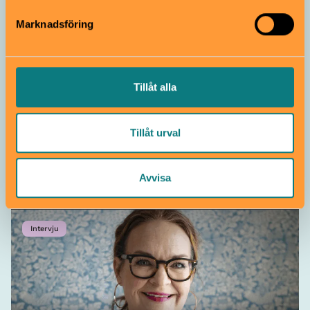
illustratören Anna Höglund
Marknadsföring
Kul läsning
Tillåt alla
Tillåt urval
Lotta Geffenblad har skapat en
bilderbok om en dröm som barnet får
Avvisa
styra
Intervju