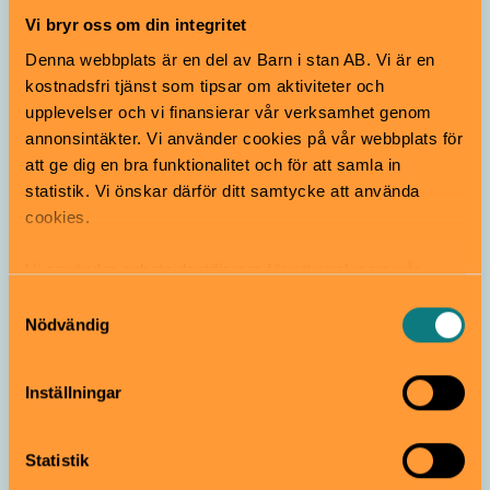
Vi bryr oss om din integritet
Denna webbplats är en del av Barn i stan AB. Vi är en
kostnadsfri tjänst som tipsar om aktiviteter och
upplevelser och vi finansierar vår verksamhet genom
annonsintäkter. Vi använder cookies på vår webbplats för
att ge dig en bra funktionalitet och för att samla in
statistik. Vi önskar därför ditt samtycke att använda
Hjältar, hundar och hejdlös humor i ny
cookies.
serie av Mårten Sandén
Vi använder enhetsidentifierare för att analysera vår
Intervju
trafik, anpassa innehållet och annonserna till användarna
Samtyckesval
samt tillhandahålla funktioner för sociala medier. Vi
Nödvändig
vidarebefordrar även sådana identifierare och annan
information från din enhet till de sociala medier och
Inställningar
annons- och analysföretag som vi samarbetar med.
Dessa kan i sin tur kombinera informationen med annan
information som du har tillhandahållit eller som de har
Statistik
samlat in när du har använt deras tjänster.
Barn i stan har träffat författaren och