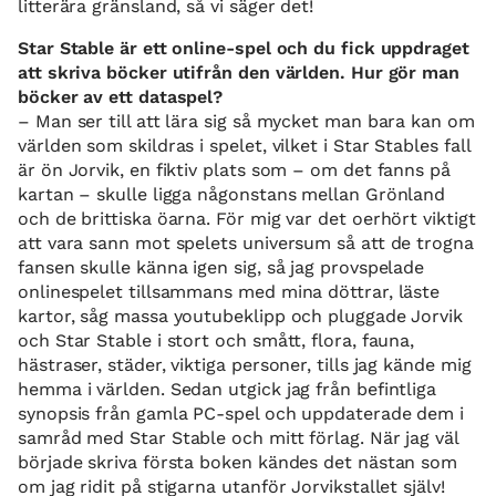
litterära gränsland, så vi säger det!
Star Stable är ett online-spel och du fick uppdraget
att skriva böcker utifrån den världen. Hur gör man
böcker av ett dataspel?
– Man ser till att lära sig så mycket man bara kan om
världen som skildras i spelet, vilket i Star Stables fall
är ön Jorvik, en fiktiv plats som – om det fanns på
kartan – skulle ligga någonstans mellan Grönland
och de brittiska öarna. För mig var det oerhört viktigt
att vara sann mot spelets universum så att de trogna
fansen skulle känna igen sig, så jag provspelade
onlinespelet tillsammans med mina döttrar, läste
kartor, såg massa youtubeklipp och pluggade Jorvik
och Star Stable i stort och smått, flora, fauna,
hästraser, städer, viktiga personer, tills jag kände mig
hemma i världen. Sedan utgick jag från befintliga
synopsis från gamla PC-spel och uppdaterade dem i
samråd med Star Stable och mitt förlag. När jag väl
började skriva första boken kändes det nästan som
om jag ridit på stigarna utanför Jorvikstallet själv!