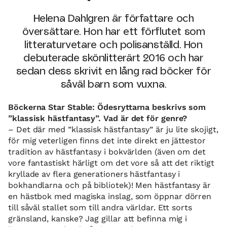
Helena Dahlgren är författare och
översättare. Hon har ett förflutet som
litteraturvetare och polisanställd. Hon
debuterade skönlitterärt 2016 och har
sedan dess skrivit en lång rad böcker för
såväl barn som vuxna.
Böckerna Star Stable: Ödesryttarna beskrivs som
”klassisk hästfantasy”. Vad är det för genre?
– Det där med ”klassisk hästfantasy” är ju lite skojigt,
för mig veterligen finns det inte direkt en jättestor
tradition av hästfantasy i bokvärlden (även om det
vore fantastiskt härligt om det vore så att det riktigt
kryllade av flera generationers hästfantasy i
bokhandlarna och på bibliotek)! Men hästfantasy är
en hästbok med magiska inslag, som öppnar dörren
till såväl stallet som till andra världar. Ett sorts
gränsland, kanske? Jag gillar att befinna mig i