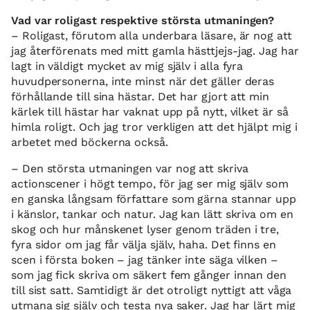
Vad var roligast respektive största utmaningen?
– Roligast, förutom alla underbara läsare, är nog att
jag återförenats med mitt gamla hästtjejs-jag. Jag har
lagt in väldigt mycket av mig själv i alla fyra
huvudpersonerna, inte minst när det gäller deras
förhållande till sina hästar. Det har gjort att min
kärlek till hästar har vaknat upp på nytt, vilket är så
himla roligt. Och jag tror verkligen att det hjälpt mig i
arbetet med böckerna också.
– Den största utmaningen var nog att skriva
actionscener i högt tempo, för jag ser mig själv som
en ganska långsam författare som gärna stannar upp
i känslor, tankar och natur. Jag kan lätt skriva om en
skog och hur månskenet lyser genom träden i tre,
fyra sidor om jag får välja själv, haha. Det finns en
scen i första boken – jag tänker inte säga vilken –
som jag fick skriva om säkert fem gånger innan den
till sist satt. Samtidigt är det otroligt nyttigt att våga
utmana sig själv och testa nya saker. Jag har lärt mig