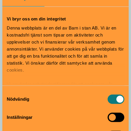
Vi bryr oss om din integritet
Denna webbplats är en del av Barn i stan AB. Vi är en
kostnadsfri tjänst som tipsar om aktiviteter och
I behov av boktips? Här hittar du något
upplevelser och vi finansierar vår verksamhet genom
för alla åldrar.
annonsintäkter. Vi använder cookies på vår webbplats för
att ge dig en bra funktionalitet och för att samla in
Kul läsning
statistik. Vi önskar därför ditt samtycke att använda
cookies.
Vi använder enhetsidentifierare för att analysera vår
trafik, anpassa innehållet och annonserna till användarna
Samtyckesval
samt tillhandahålla funktioner för sociala medier. Vi
Nödvändig
vidarebefordrar även sådana identifierare och annan
information från din enhet till de sociala medier och
10 boktips till barn och föräldrar i
Inställningar
annons- och analysföretag som vi samarbetar med.
orostider
Dessa kan i sin tur kombinera informationen med annan