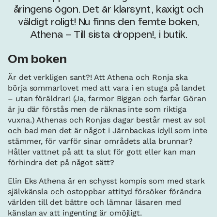
åringens ögon. Det är klarsynt, kaxigt och
väldigt roligt! Nu finns den femte boken,
Athena – Till sista droppen!, i butik.
Om boken
Är det verkligen sant?! Att Athena och Ronja ska
börja sommarlovet med att vara i en stuga på landet
– utan föräldrar! (Ja, farmor Biggan och farfar Göran
är ju där förstås men de räknas inte som riktiga
vuxna.) Athenas och Ronjas dagar består mest av sol
och bad men det är något i Järnbackas idyll som inte
stämmer, för varför sinar områdets alla brunnar?
Håller vattnet på att ta slut för gott eller kan man
förhindra det på något sätt?
Elin Eks Athena är en schysst kompis som med stark
självkänsla och ostoppbar attityd försöker förändra
världen till det bättre och lämnar läsaren med
känslan av att ingenting är omöjligt.