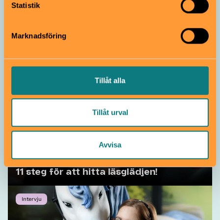
information som du har tillhandahållit eller som de har
Statistik
samlat in när du har använt deras tjänster.
Käpphästar och boktips med Jenny
Marknadsföring
Bicho
Kul läsning
Tillåt alla
Tillåt urval
Avvisa
11 steg för att hitta läsglädjen!
Intervju