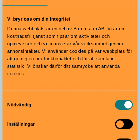
illustratören Anna Höglund
Vi bryr oss om din integritet
Intervju
Denna webbplats är en del av Barn i stan AB. Vi är en
kostnadsfri tjänst som tipsar om aktiviteter och
upplevelser och vi finansierar vår verksamhet genom
annonsintäkter. Vi använder cookies på vår webbplats för
att ge dig en bra funktionalitet och för att samla in
statistik. Vi önskar därför ditt samtycke att använda
cookies.
Intervju med Josefine Sundström om
SagaSagor
Vi använder enhetsidentifierare för att analysera vår
trafik, anpassa innehållet och annonserna till användarna
Samtyckesval
samt tillhandahålla funktioner för sociala medier. Vi
Intervju
Nödvändig
vidarebefordrar även sådana identifierare och annan
information från din enhet till de sociala medier och
Inställningar
annons- och analysföretag som vi samarbetar med.
Dessa kan i sin tur kombinera informationen med annan