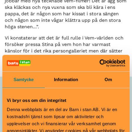
jobbar med nya tecknade Vem-filmer! Det är ägg som
ska kläckas och nya vuxna som ska bli kära i ens
pappa, det är någon som har kissat i stora sängen
och någon som inte vågar klättra upp på den stora
höga stenen…”.
Vi konstaterar att det är full rulle i Vem-världen och
försöker pressa Stina på vem hon har varmast
känslor för i det rika persongalleriet men där sätter
hon stopp: ”Nej, man får INTE fråga vem som är ens
favoritfigur”.
Samtycke
Information
Om
Du kanske också är nyfiken på
Vi bryr oss om din integritet
Denna webbplats är en del av Barn i stan AB. Vi är en
Lista
kostnadsfri tjänst som tipsar om aktiviteter och
upplevelser och vi finansierar vår verksamhet genom
annonsintäkter. Vi använder cookies på vår webbplats för