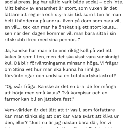
social press, jag har alltid varit både social – och inte.
Mitt behov av ensamhet är stort, som vuxen är det
lättare att reglera och styra sin tid. som liten är man
helt i händerna på andra- även på dom som bara vill
en väl… tex kan man ha önskat sig ett stort kalas…
sen när den dagen kommer vill man bara sitta i sin
ritskrubb ifred med sina pennor…”
Ja, kanske har man inte ens riktig koll på vad ett
kalas är som liten, men det ska visst vara vansinnigt
kul! Då blir förväntningarna minsann höga. Vi frågar
om Stina vet hur man ska kunna ha rimliga
förväntningar och undvika en totalpartykatastrof?
”Oj, svår fråga. Kanske är det en bra idé för många
att börja med små kalas? Två kompisar och en
farmor kan bli en jättebra fest!”
Vem-världen är det lätt att trivas i, som författare
kan man tänka sig att det kan vara svårt att kliva ur
den, eller? ”Just nu är jag nästan bara där, för vi