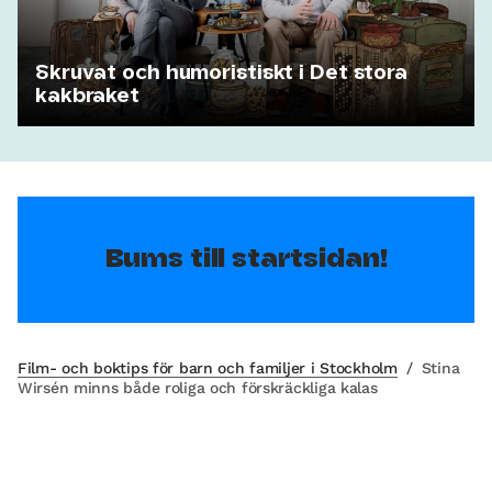
Skruvat och humoristiskt i Det stora
kakbraket
Bums till startsidan!
Film- och boktips för barn och familjer i Stockholm
/
Stina
Wirsén minns både roliga och förskräckliga kalas