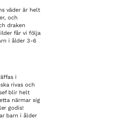
s väder är helt
er, och
och draken
der får vi följa
n i ålder 3-6
ffas i
ska rivas och
ef blir helt
etta närmar sig
er godis!
r barn i ålder