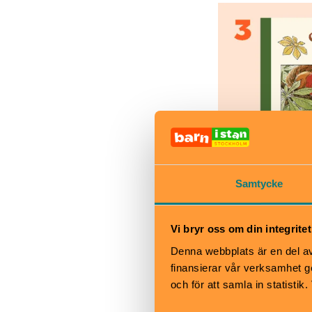
Samtycke
Vi bryr oss om din integritet
Denna webbplats är en del av 
finansierar vår verksamhet ge
och för att samla in statisti
Ocke, Nutta o