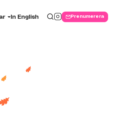
Prenumerera
ar
In English