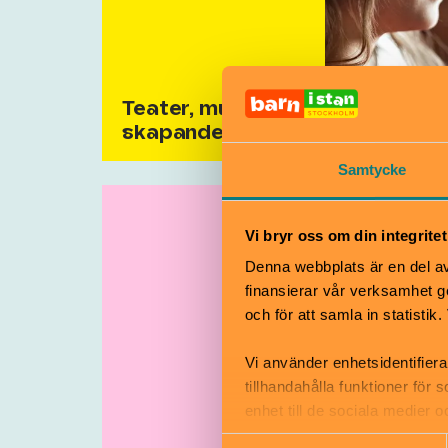
Teater, musik och
skapande
Samtycke
Vi bryr oss om din integritet
Denna webbplats är en del av 
finansierar vår verksamhet ge
och för att samla in statisti
Vi använder enhetsidentifiera
tillhandahålla funktioner för
enhet till de sociala medier
informationen med annan infor
Samtyckesval