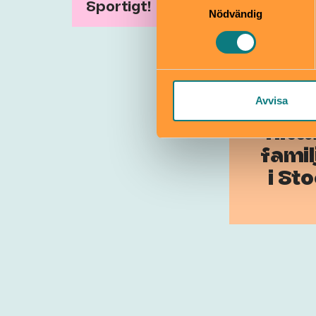
Sportigt!
Nödvändig
Avvisa
Hitta
famil
i St