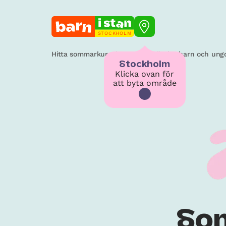
STOCKHOLM
Hitta sommarkurs, läger och kollo för barn och un
Stockholm
Klicka ovan för
att byta område
Som