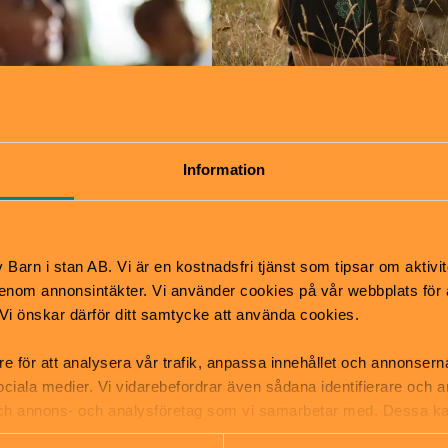
Information
Barn i stan AB. Vi är en kostnadsfri tjänst som tipsar om aktivit
nom annonsintäkter. Vi använder cookies på vår webbplats för att
k. Vi önskar därför ditt samtycke att använda cookies.
re för att analysera vår trafik, anpassa innehållet och annonsern
 sociala medier. Vi vidarebefordrar även sådana identifierare och 
 och annons- och analysföretag som vi samarbetar med. Dessa ka
mation som du har tillhandahållit eller som de har samlat in när