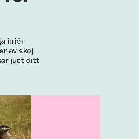
a inför
r av skoj!
r just ditt