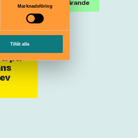
Vetgirigt lärande
Marknadsföring
Tillåt alla
ra på
ans
rev