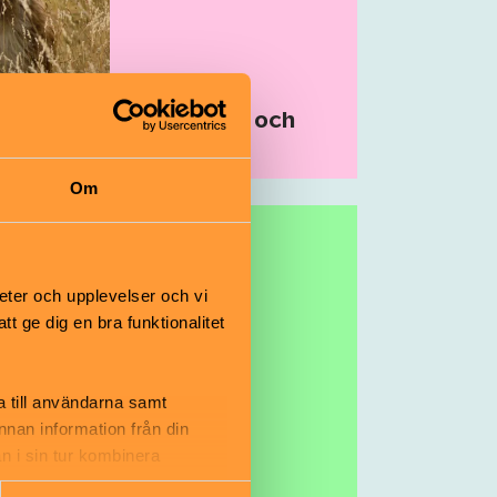
Djur, natur och
friluftsliv
Om
eter och upplevelser och vi
 ge dig en bra funktionalitet
a till användarna samt
annan information från din
n i sin tur kombinera
 du har använt deras tjänster.