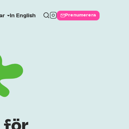
Prenumerera
ar
In English
 för