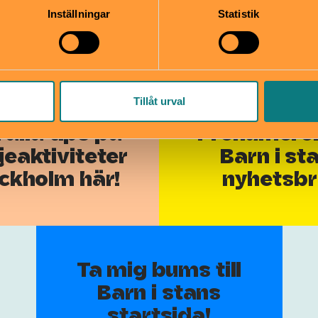
Inställningar
Statistik
Tillåt urval
 alla tips på
Prenumere
jeaktiviteter
Barn i st
ockholm här!
nyhetsb
Ta mig bums till
Barn i stans
startsida!