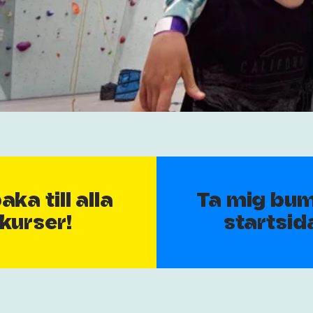
baka till alla
Ta mig bums
kurser!
startsid