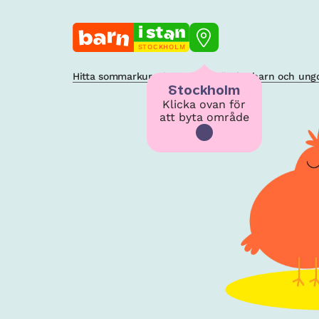
STOCKHOLM
Hitta sommarkurs, läger och kollo för barn och un
Stockholm
Klicka ovan för
att byta område