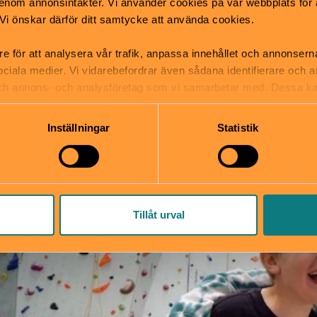
nom annonsintäkter. Vi använder cookies på vår webbplats för att
Turboteater på Kulturhuset
k. Vi önskar därför ditt samtycke att använda cookies.
Dieselverkstaden
re för att analysera vår trafik, anpassa innehållet och annonsern
 sociala medier. Vi vidarebefordrar även sådana identifierare och 
 och annons- och analysföretag som vi samarbetar med. Dessa ka
mation som du har tillhandahållit eller som de har samlat in när
Inställningar
Statistik
Tillåt urval