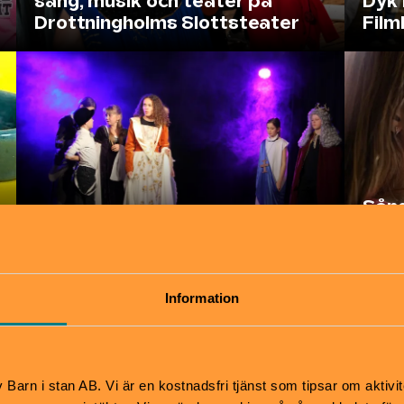
sång, musik och teater på
Dyk 
Drottningholms Slottsteater
Film
Sång
Teater med Calle Flygare
Kult
Information
Barn i stan AB. Vi är en kostnadsfri tjänst som tipsar om aktivit