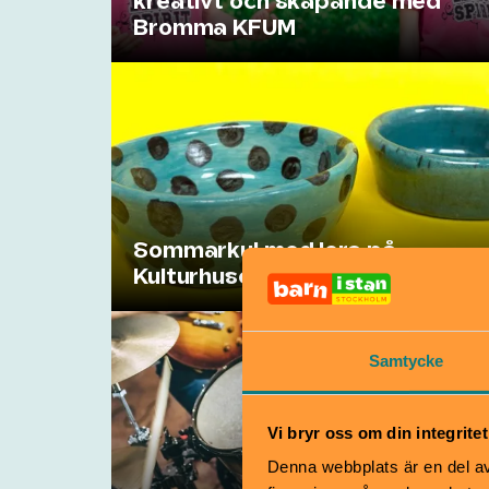
kreativt och skapande med
Bromma KFUM
Sommarkul med lera på
Kulturhuset Dieselverkstaden
Samtycke
Vi bryr oss om din integritet
Denna webbplats är en del av 