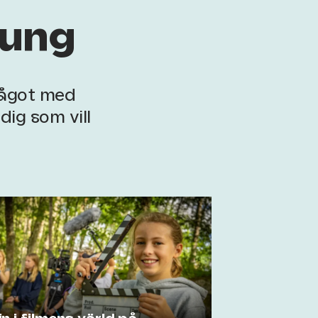
jung
något med
ig som vill