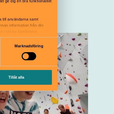
 ge dig en bra funktionalitet
a till användarna samt
annan information från din
n i sin tur kombinera
 du har använt deras tjänster.
Marknadsföring
Tillåt alla