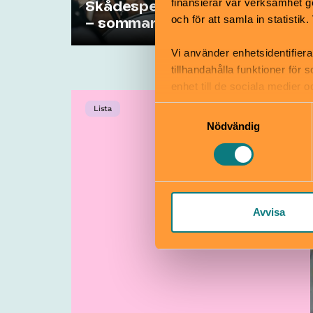
finansierar vår verksamhet ge
Skådespeleri, teater och sång
och för att samla in statisti
– sommarkurser på Kulturama!
Vi använder enhetsidentifiera
tillhandahålla funktioner för
enhet till de sociala medier
informationen med annan infor
Samtyckesval
Lista
Nödvändig
Avvisa