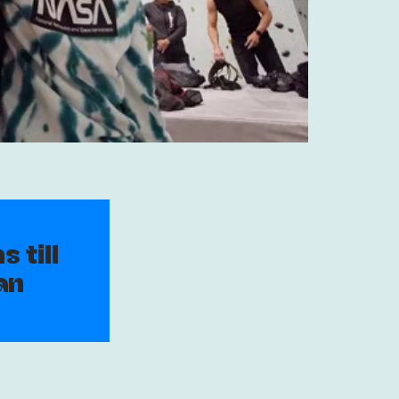
 till
an