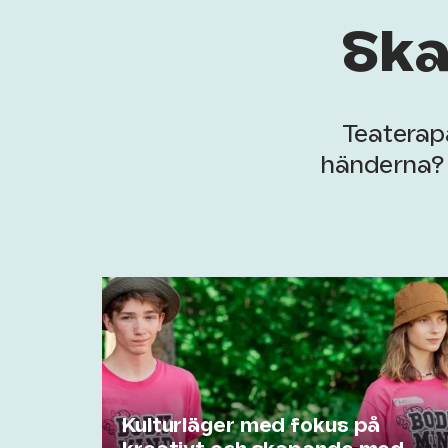
Ska
Teaterap
händerna? 
Kulturläger med fokus på