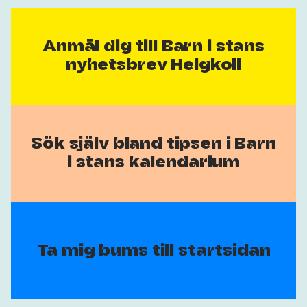
Anmäl dig till Barn i stans
nyhetsbrev Helgkoll
Sök själv bland tipsen i Barn
i stans kalendarium
Ta mig bums till startsidan