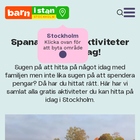
STOCKHOLM
Stockholm
Spana in gratis aktiviteter
Klicka ovan för
att byta område
för barn idag!
Sugen på att hitta på något idag med
familjen men inte lika sugen på att spendera
pengar? Då har du hittat rätt. Här har vi
samlat alla gratis aktiviteter du kan hitta på
idag i Stockholm.