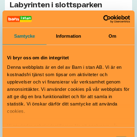
Labyrinten i slottsparken
Gratis
Alla åldrar
I den del av Drottningholms slottspark som kallas
Engelska parken finns en labyrint, testa ta dig till
Samtycke
Information
Om
mitten!
Drottningholms slott | Ekerö
Vi bryr oss om din integritet
Denna webbplats är en del av Barn i stan AB. Vi är en
kostnadsfri tjänst som tipsar om aktiviteter och
upplevelser och vi finansierar vår verksamhet genom
annonsintäkter. Vi använder cookies på vår webbplats för
att ge dig en bra funktionalitet och för att samla in
statistik. Vi önskar därför ditt samtycke att använda
cookies.
Parklek
Vi använder enhetsidentifierare för att analysera vår
Rålambshovsparkens parklek
trafik, anpassa innehållet och annonserna till användarna
Samtyckesval