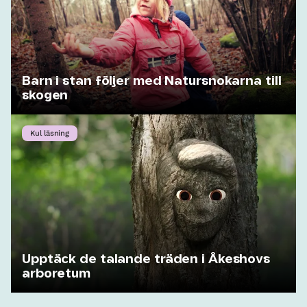
Barn i stan följer med Natursnokarna till
skogen
Kul läsning
Upptäck de talande träden i Åkeshovs
arboretum