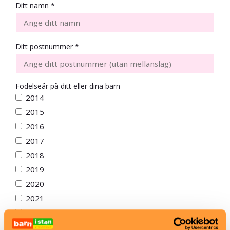
Ditt namn *
Ditt postnummer *
Födelseår på ditt eller dina barn
2014
2015
2016
2017
2018
2019
2020
2021
2022
2023