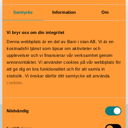
2024
Samtycke
Information
Om
2025
2026
Jag godkänner att ni sparar min e-postadress.
Vi bryr oss om din integritet
Denna webbplats är en del av Barn i stan AB. Vi är en
Vi använder Ungapped som vår nyhetsbrevsplattform
och genom att klicka Anmäl mig nu!, bekräftar du att
kostnadsfri tjänst som tipsar om aktiviteter och
din information kommer att överföras till Ungapped
upplevelser och vi finansierar vår verksamhet genom
för behandling.
Här kan du läsa vår
annonsintäkter. Vi använder cookies på vår webbplats för
integritetspolicy
. Du kan när som helst avregistrera
dig från våra utskick genom att klicka längst ner i
att ge dig en bra funktionalitet och för att samla in
nyhetsbreven.
statistik. Vi önskar därför ditt samtycke att använda
cookies.
Anmäl dig nu!
Vi använder enhetsidentifierare för att analysera vår
trafik, anpassa innehållet och annonserna till användarna
Samtyckesval
samt tillhandahålla funktioner för sociala medier. Vi
Nödvändig
vidarebefordrar även sådana identifierare och annan
information från din enhet till de sociala medier och