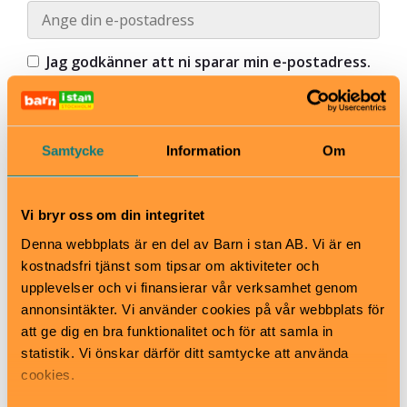
Jag godkänner att ni sparar min e-postadress.
Vi använder Ungapped som vår
nyhetsbrevsplattform och genom att klicka
Anmäl mig nu!, bekräftar du att din information
kommer att överföras till Ungapped för
Samtycke
Information
Om
behandling.
Här kan du läsa vår
integritetspolicy
. Du kan när som helst
avregistrera dig från våra utskick genom att
Vi bryr oss om din integritet
klicka längst ner i nyhetsbreven.
Denna webbplats är en del av Barn i stan AB. Vi är en
kostnadsfri tjänst som tipsar om aktiviteter och
Anmäl nu!
upplevelser och vi finansierar vår verksamhet genom
annonsintäkter. Vi använder cookies på vår webbplats för
att ge dig en bra funktionalitet och för att samla in
statistik. Vi önskar därför ditt samtycke att använda
cookies.