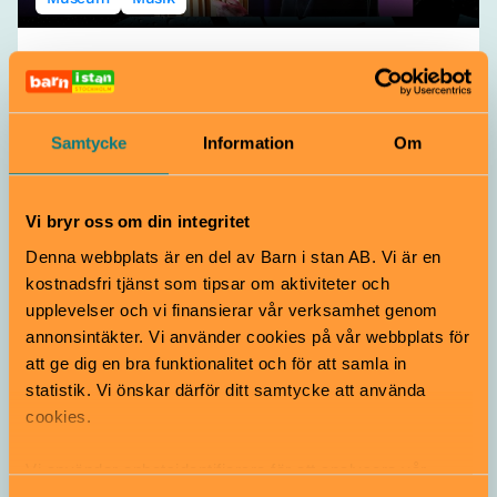
Skogens toner på Tekniska
museet
23 augusti
6–12 år
Samtycke
Information
Om
Följ med på ett musikaliskt drop-in där pinnar, löv och
grus blir rytm, resonans och egna små verk.
Tekniska museet | Gärdet
Vi bryr oss om din integritet
Denna webbplats är en del av Barn i stan AB. Vi är en
kostnadsfri tjänst som tipsar om aktiviteter och
Du kanske också är nyfiken på
upplevelser och vi finansierar vår verksamhet genom
annonsintäkter. Vi använder cookies på vår webbplats för
att ge dig en bra funktionalitet och för att samla in
statistik. Vi önskar därför ditt samtycke att använda
cookies.
Vi använder enhetsidentifierare för att analysera vår
trafik, anpassa innehållet och annonserna till användarna