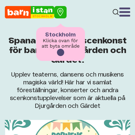
STOCKHOLM
Stockholm
Spana in all rolig scenkonst
Klicka ovan för
att byta område
för barn på Djurgården och
Gärdet.
Upplev teaterns, dansens och musikens
magiska värld! Här har vi samlat
föreställningar, konserter och andra
scenkonstupplevelser som är aktuella på
Djurgården och Gärdet