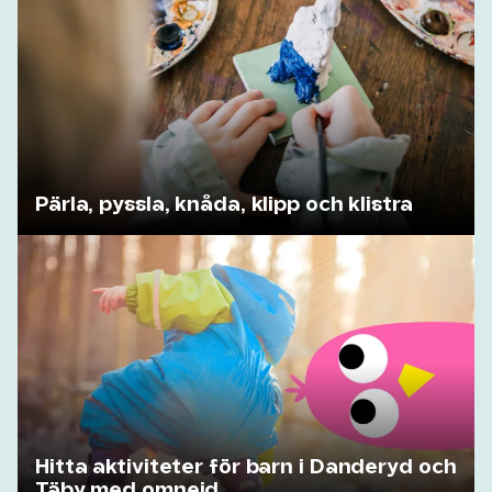
Pärla, pyssla, knåda, klipp och klistra
Hitta aktiviteter för barn i Danderyd och
Täby med omnejd