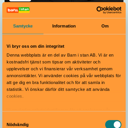
Moderna museet
Alla åldrar
Samtycke
Information
Om
På Moderna Museet finns konst i alla dess former.
Museet har en av världens främsta samlingar med
modern och samtida konst från 1900 fram till i dag.
Vi bryr oss om din integritet
Skeppsholmen
Denna webbplats är en del av Barn i stan AB. Vi är en
kostnadsfri tjänst som tipsar om aktiviteter och
upplevelser och vi finansierar vår verksamhet genom
annonsintäkter. Vi använder cookies på vår webbplats för
att ge dig en bra funktionalitet och för att samla in
statistik. Vi önskar därför ditt samtycke att använda
cookies.
Vi använder enhetsidentifierare för att analysera vår
Bibliotek
trafik, anpassa innehållet och annonserna till användarna
Samtyckesval
samt tillhandahålla funktioner för sociala medier. Vi
Nödvändig