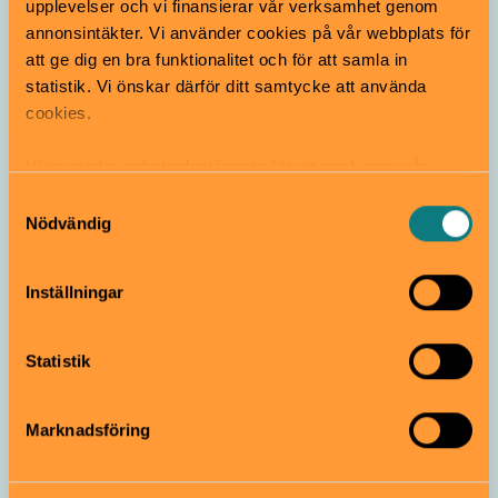
upplevelser och vi finansierar vår verksamhet genom
annonsintäkter. Vi använder cookies på vår webbplats för
att ge dig en bra funktionalitet och för att samla in
statistik. Vi önskar därför ditt samtycke att använda
cookies.
Vi använder enhetsidentifierare för att analysera vår
trafik, anpassa innehållet och annonserna till användarna
Samtyckesval
samt tillhandahålla funktioner för sociala medier. Vi
Nödvändig
vidarebefordrar även sådana identifierare och annan
Gratis aktiviteter för barn på
information från din enhet till de sociala medier och
Norrmalm och Skeppsholmen
Inställningar
annons- och analysföretag som vi samarbetar med.
Dessa kan i sin tur kombinera informationen med annan
information som du har tillhandahållit eller som de har
Statistik
samlat in när du har använt deras tjänster.
Marknadsföring