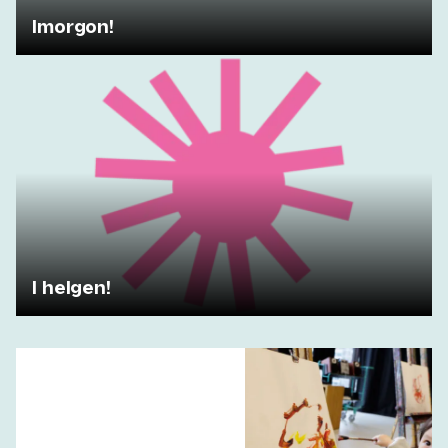
Imorgon!
I helgen!