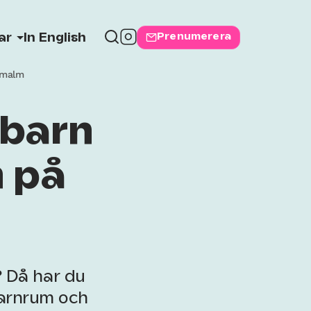
Prenumerera
ar
In English
rmalm
 barn
n på
? Då har du
 barnrum och