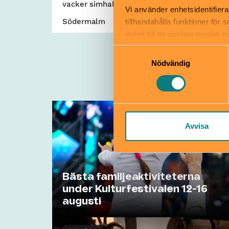
vacker simhall dit alla är välkomna.
Vi använder enhetsidentifiera
Södermalm
tillhandahålla funktioner för
enhet till de sociala medier
informationen med annan infor
Samtyckesval
Nödvändig
Avvisa
Bästa familjeaktiviteterna
under Kulturfestivalen 12-16
augusti