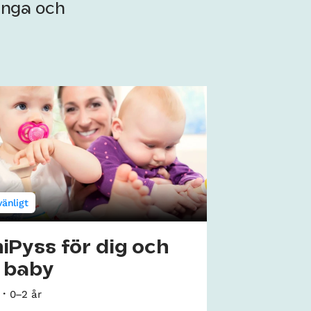
ringa och
vänligt
iPyss för dig och
n baby
0–2 år