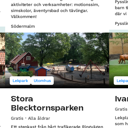
Pyssli
aktiviteter och verksamheter: motionssim,
barn t
.
simskolor, äventyrsbad och tävlingar.
där vi
Välkommen!
Pyssl
Södermalm
Lekpark
Utomhus
Lekpa
Stora
Iva
Blecktornsparken
Gratis
Lekpla
Gratis
Alla åldrar
som h
r
Ett stenkast från hårt trafikerade Ringvägen