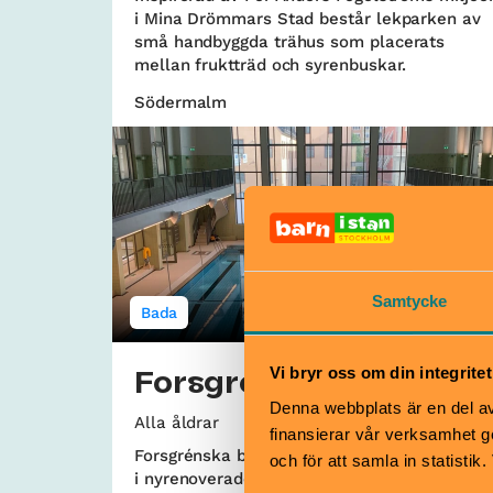
i Mina Drömmars Stad består lekparken av
små handbyggda trähus som placerats
mellan fruktträd och syrenbuskar.
Södermalm
Samtycke
Bada
Vi bryr oss om din integritet
Forsgrénska badet
Denna webbplats är en del av 
Alla åldrar
finansierar vår verksamhet ge
Forsgrénska badet ligger mitt på Södermalm
och för att samla in statisti
i nyrenoverade Medborgarhuset. Det är en