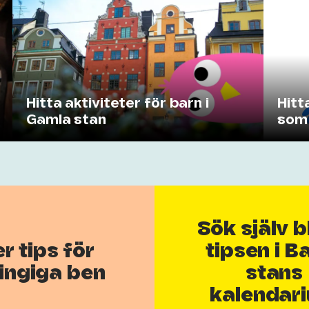
Hitta aktiviteter för barn i
Hitt
Gamla stan
som 
Sök själv 
er tips för
tipsen i Ba
ingiga ben
stans
kalendar