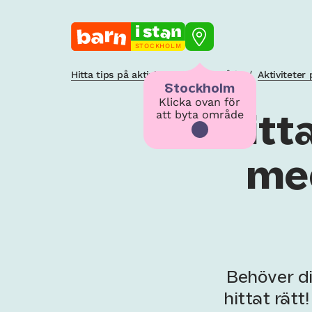
STOCKHOLM
Hitta tips på aktiviteter i ditt område
/
Aktiviteter
Stockholm
Klicka ovan för
att byta område
Hitt
med
Behöver di
hittat rätt