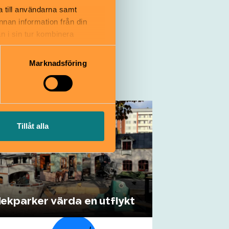
a till användarna samt
annan information från din
n i sin tur kombinera
 du har använt deras tjänster.
Marknadsföring
å
Tillåt alla
lekparker värda en utflykt