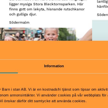
lantli
ligger mysiga Stora Blecktornsparken. Här
hänfö
finns gott om lekyta, hisnande rutschkanor
och gulliga djur.
Söde
Södermalm
Information
Springlopp
Lilla Midnattsloppet
Barn i stan AB. Vi är en kostnadsfri tjänst som tipsar om aktivit
15 augusti
7–13 år
nom annonsintäkter. Vi använder cookies på vår webbplats för att
Stockholms roligaste lopp för dig mellan 7-
k. Vi önskar därför ditt samtycke att använda cookies.
15 år. Alla barn mellan 7-13 år springer 2 km.