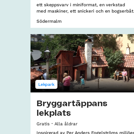
ett skeppsvarv i miniformat, en verkstad
med maskiner, ett snickeri och en bogserbåt
Södermalm
Lekpark
Bryggartäppans
lekplats
Gratis
Alla åldrar
Inspirerad av Per Anders Fogelströms miljöe