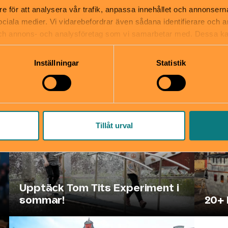
re för att analysera vår trafik, anpassa innehållet och annonsern
Ringvägen 25 | Södermalm
 sociala medier. Vi vidarebefordrar även sådana identifierare och 
 och annons- och analysföretag som vi samarbetar med. Dessa ka
mation som du har tillhandahållit eller som de har samlat in när
Inställningar
Statistik
Du kanske också är nyfiken p
Samarbete
Tillåt urval
Upptäck Tom Tits Experiment i
sommar!
20+ 