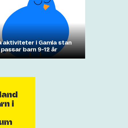
a aktiviteter i Gamla stan
passar barn 9-12 år
bland
rn i
ium