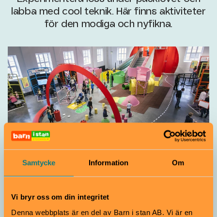
labba med cool teknik. Här finns aktiviteter
för den modiga och nyfikna.
Utställning
Barnrum
Samtycke
Information
Om
MegaMind – utforska och
experimentera med hjälp av
kroppen
Vi bryr oss om din integritet
Denna webbplats är en del av Barn i stan AB. Vi är en
Från 3 år