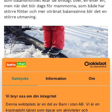
som balansmotvikt kilar de smidigt över, en efter en,
men när det blir dags för mammorna, som både har
större fötter och mer otränat balanssinne blir det en
större utmaning.
Samtycke
Information
Om
Vi bryr oss om din integritet
Barnen hittar en perfekt stock som de kan öva balansgång på.
Denna webbplats är en del av Barn i stan AB. Vi är en
– Heja mamma, du kan! ropar Mattheus medan
kostnadsfri tjänst som tipsar om aktiviteter och