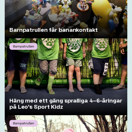
Barnpatrullen får banankontakt
Barnpatrullen
Häng med ett gäng spralliga 4–6-åringar
på Leo's Sport Kidz
Barnpatrullen