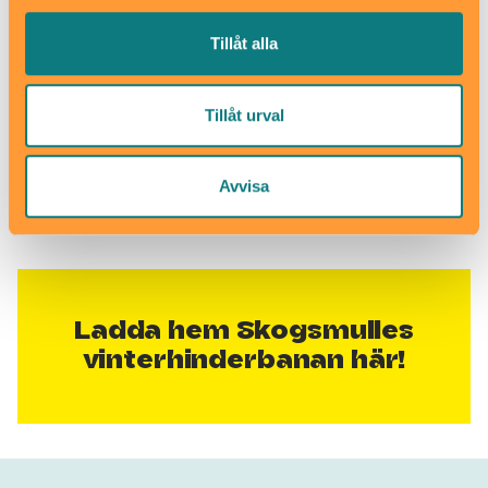
målgången. Sedan slänger de sig ner på marken och
avslutar med att göra varsin ängel i snön innan de
Tillåt alla
tillsammans går hemåt för att värma sig och njuta
varm choklad och bullar. Det råder ingen tvekan om
att de alla är nöjda och glada med dagens aktivitet
Tillåt urval
och den gemensamma stunden av frisk luft, skratt
och rörelse.
Avvisa
Text: Helén Bjurberg
Foto: Angelica Söderberg
Ladda hem Skogsmulles
vinterhinderbanan här!