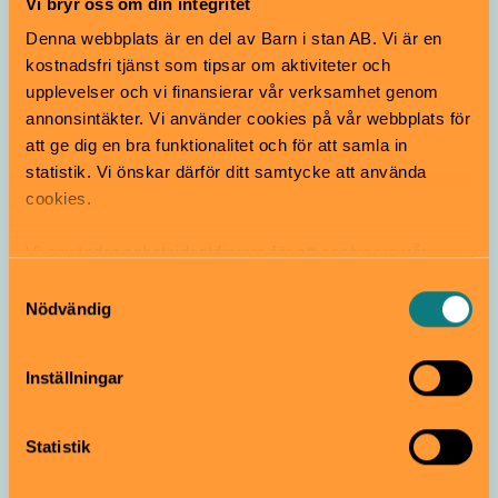
Vi bryr oss om din integritet
Denna webbplats är en del av Barn i stan AB. Vi är en
kostnadsfri tjänst som tipsar om aktiviteter och
upplevelser och vi finansierar vår verksamhet genom
Upptäck Tom Tits Experiment i sommar!
annonsintäkter. Vi använder cookies på vår webbplats för
att ge dig en bra funktionalitet och för att samla in
Samarbete
statistik. Vi önskar därför ditt samtycke att använda
cookies.
Vi använder enhetsidentifierare för att analysera vår
trafik, anpassa innehållet och annonserna till användarna
Samtyckesval
samt tillhandahålla funktioner för sociala medier. Vi
Nödvändig
vidarebefordrar även sådana identifierare och annan
information från din enhet till de sociala medier och
Kliv in i äventyret på Tekniska museet i
Inställningar
annons- och analysföretag som vi samarbetar med.
sommar!
Dessa kan i sin tur kombinera informationen med annan
information som du har tillhandahållit eller som de har
Statistik
Samarbete
samlat in när du har använt deras tjänster.