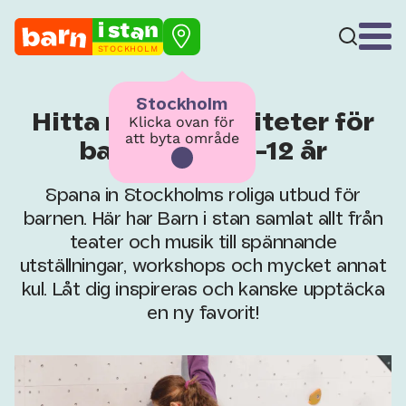
STOCKHOLM
Stockholm
Hitta roliga aktiviteter för
Klicka ovan för
att byta område
barn som är 9-12 år
Spana in Stockholms roliga utbud för
barnen. Här har Barn i stan samlat allt från
teater och musik till spännande
utställningar, workshops och mycket annat
kul. Låt dig inspireras och kanske upptäcka
en ny favorit!