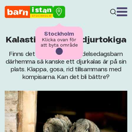
STOCKHOLM
Stockholm
Kalastips för den djurtokiga
Klicka ovan för
att byta område
Finns det ett djurtokigt födelsedagsbarn
därhemma så kanske ett djurkalas är på sin
plats. Klappa, gosa, rid tillsammans med
kompisarna. Kan det bli bättre?