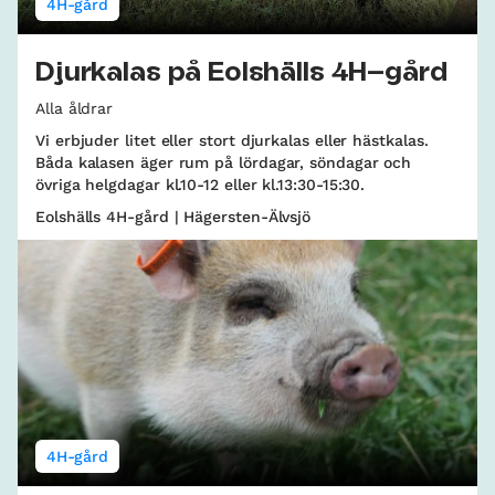
4H-gård
Djurkalas på Eolshälls 4H–gård
Alla åldrar
Vi erbjuder litet eller stort djurkalas eller hästkalas.
Båda kalasen äger rum på lördagar, söndagar och
övriga helgdagar kl.10-12 eller kl.13:30-15:30.
Eolshälls 4H-gård | Hägersten-Älvsjö
4H-gård