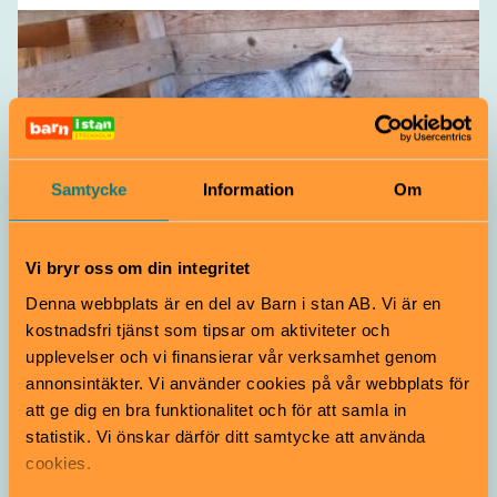
Samtycke
Information
Om
4H-gård
Vi bryr oss om din integritet
Mysigt djurkalas på Hågelby
Denna webbplats är en del av Barn i stan AB. Vi är en
4H–gård
kostnadsfri tjänst som tipsar om aktiviteter och
upplevelser och vi finansierar vår verksamhet genom
Alla åldrar
annonsintäkter. Vi använder cookies på vår webbplats för
Häng med på ett kalas med djurmys och fårpromenad.
att ge dig en bra funktionalitet och för att samla in
Hågelby 4H-gård | Botkyrka
statistik. Vi önskar därför ditt samtycke att använda
cookies.