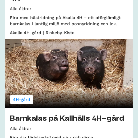
Alla åldrar
Fira med hästridning på Akalla 4H – ett oförglömligt
barnkalas i lantlig miljö med ponnyridning och lek.
Akalla 4H-gård | Rinkeby-Kista
4H-gård
Barnkalas på Kallhälls 4H–gård
Alla åldrar
Fira din födelsedag med djur och disco.