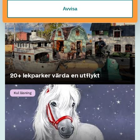
Avvisa
20+ lekparker värda en utflykt
Kul läsning