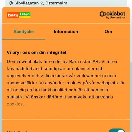
Sibyllegatan 2, Östermalm
scenkonstmuseet.se
info[at]scenkonstmuseet.se
08-519 554 00
Samtycke
Information
Om
Till webbplats
Vi bryr oss om din integritet
Denna webbplats är en del av Barn i stan AB. Vi är en
kostnadsfri tjänst som tipsar om aktiviteter och
Allt som händer –
upplevelser och vi finansierar vår verksamhet genom
annonsintäkter. Vi använder cookies på vår webbplats för
Scenkonstmuseet
att ge dig en bra funktionalitet och för att samla in
statistik. Vi önskar därför ditt samtycke att använda
Sommarateljé på
cookies.
innergården: Gör ditt
eget instrument
Vi använder enhetsidentifierare för att analysera vår
Pågår till 16 augusti
4–12 år
trafik, anpassa innehållet och annonserna till användarna
Samtyckesval