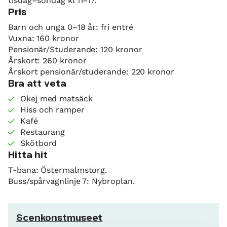
tisdag–söndag kl 11–17.
Pris
Barn och unga 0–18 år: fri entré
Vuxna: 160 kronor
Pensionär/Studerande: 120 kronor
Årskort: 260 kronor
Årskort pensionär/studerande: 220 kronor
Bra att veta
Okej med matsäck
Hiss och ramper
Kafé
Restaurang
Skötbord
Hitta hit
T-bana: Östermalmstorg.
Buss/spårvagnlinje 7: Nybroplan.
Scenkonstmuseet