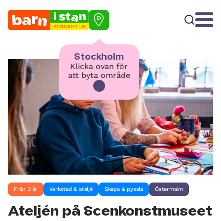
STOCKHOLM
Stockholm
Klicka ovan för
att byta område
Från 3 år
Verkstad & ateljé
Skapa & pyssla
Östermalm
Ateljén på Scenkonstmuseet