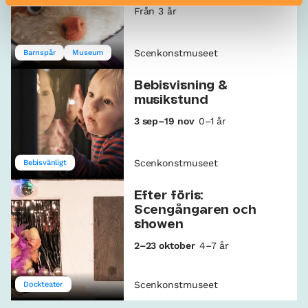
Från 3 år
Scenkonstmuseet
Barnspår
Museum
Bebisvisning &
musikstund
3 sep–19 nov
0–1 år
Scenkonstmuseet
Bebisvänligt
Efter föris:
Scengångaren och
showen
2–23 oktober
4–7 år
Scenkonstmuseet
Dockteater