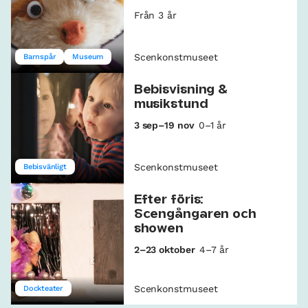
Från 3 år
Scenkonstmuseet
Barnspår
Museum
Bebisvisning &
musikstund
3 sep–19 nov
0–1 år
Scenkonstmuseet
Bebisvänligt
Efter föris:
Scengångaren och
showen
2–23 oktober
4–7 år
Scenkonstmuseet
Dockteater