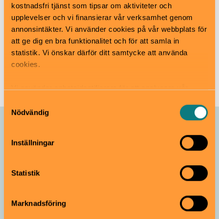
kostnadsfri tjänst som tipsar om aktiviteter och
Sibyllegatan 2, Östermalm
upplevelser och vi finansierar vår verksamhet genom
scenkonstmuseet.se
annonsintäkter. Vi använder cookies på vår webbplats för
info[at]scenkonstmuseet.se
att ge dig en bra funktionalitet och för att samla in
08-519 554 00
statistik. Vi önskar därför ditt samtycke att använda
cookies.
Till webbplats
Vi använder enhetsidentifierare för att analysera vår
trafik, anpassa innehållet och annonserna till användarna
Samtyckesval
samt tillhandahålla funktioner för sociala medier. Vi
Nödvändig
vidarebefordrar även sådana identifierare och annan
Allt som händer –
information från din enhet till de sociala medier och
Scenkonstmuseet
Inställningar
annons- och analysföretag som vi samarbetar med.
Dessa kan i sin tur kombinera informationen med annan
information som du har tillhandahållit eller som de har
Sommarateljé på
Statistik
samlat in när du har använt deras tjänster.
innergården: Gör ditt
eget instrument
Marknadsföring
Pågår till 16 augusti
4–12 år