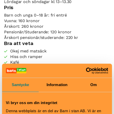
Lördagar och söndagar kl 13–13.30
Pris
Barn och unga 0–18 år: fri entré
Vuxna: 160 kronor
Årskort: 260 kronor
Pensionär/Studerande: 120 kronor
Årskort pensionär/studerande: 220 kr
Bra att veta
Okej med matsäck
Hiss och ramper
Kafé
Restaurang
Skötbord
Hitta hit
Samtycke
Information
Om
T-bana: Östermalmstorg.
Buss/spårvagnlinje 7: Nybroplan.
Vi bryr oss om din integritet
Denna webbplats är en del av Barn i stan AB. Vi är en
Scenkonstmuseet