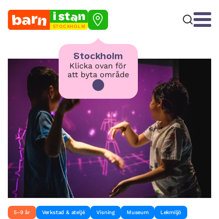
STOCKHOLM
Stockholm
Klicka ovan för
att byta område
5–9 år
Verkstad & ateljé
Visning
Museum
Lekmiljö