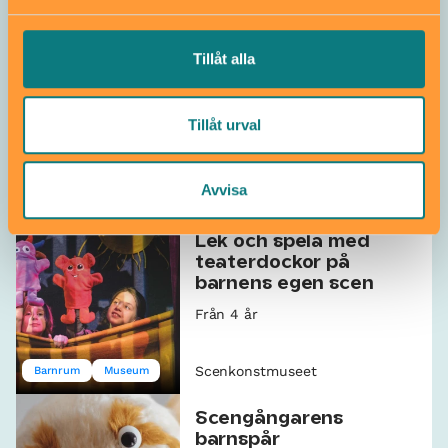
Scenkonstmuseet
Skapa & pyssla
Tillåt alla
Ateljén på
Scenkonstmuseet
Tillåt urval
Från 3 år
Avvisa
Scenkonstmuseet
Verkstad & ateljé
Lek och spela med
teaterdockor på
barnens egen scen
Från 4 år
Scenkonstmuseet
Barnrum
Museum
Scengångarens
barnspår