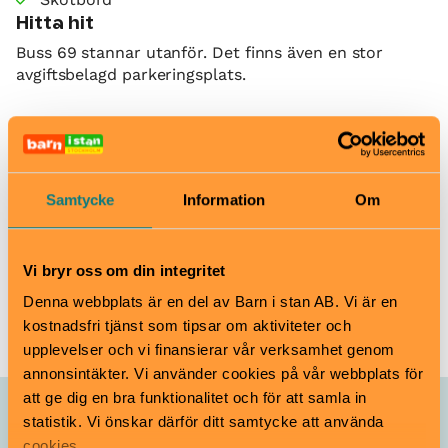
Hitta hit
Buss 69 stannar utanför. Det finns även en stor
avgiftsbelagd parkeringsplats.
Sjöhistoriska museet
Djurgårdsbrunnsvägen 24, Gärdet
www.sjohistoriska.se
Samtycke
Information
Om
registrator@maritima.se
08-519 549 00
Vi bryr oss om din integritet
Till webbplats
Denna webbplats är en del av Barn i stan AB. Vi är en
kostnadsfri tjänst som tipsar om aktiviteter och
upplevelser och vi finansierar vår verksamhet genom
annonsintäkter. Vi använder cookies på vår webbplats för
att ge dig en bra funktionalitet och för att samla in
Allt som händer – Sjöhistoriska
statistik. Vi önskar därför ditt samtycke att använda
cookies.