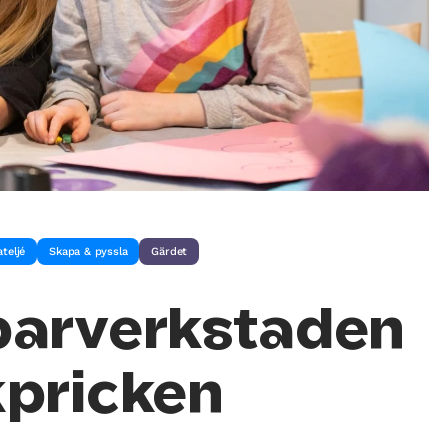
teljé
Skapa & pyssla
Gärdet
arverkstaden
pricken