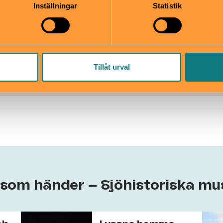
iska museet
Inställningar
Statistik
runnsvägen 24, Gärdet
registrator@maritima.se
riska.se
08-519 549 00
bplats
Tillåt urval
t som händer – Sjöhistoriska mu