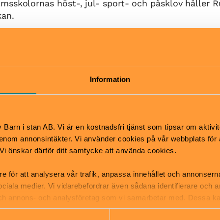
sskolornas höst-, jul- sport- och påsklov håller 
kan.
Pris
unchstängt kl. 12:00-
Fri entré (vuxen betalar intr
museet.)
Information
Hitta hit
tsäck
Buss 69 stannar utanför. D
mper
en stor avgiftsbelagd parke
Barn i stan AB. Vi är en kostnadsfri tjänst som tipsar om aktivit
nom annonsintäkter. Vi använder cookies på vår webbplats för att
k. Vi önskar därför ditt samtycke att använda cookies.
re för att analysera vår trafik, anpassa innehållet och annonsern
 sociala medier. Vi vidarebefordrar även sådana identifierare och 
 och annons- och analysföretag som vi samarbetar med. Dessa ka
mation som du har tillhandahållit eller som de har samlat in när