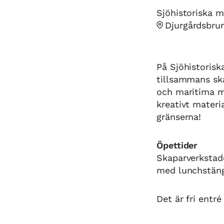
Sjöhistoriska 
Djurgårdsbru
På Sjöhistorisk
tillsammans ska
och maritima mi
kreativt materi
gränserna!
Öpettider
Skaparverkstad
med lunchstängt
Det är fri entr