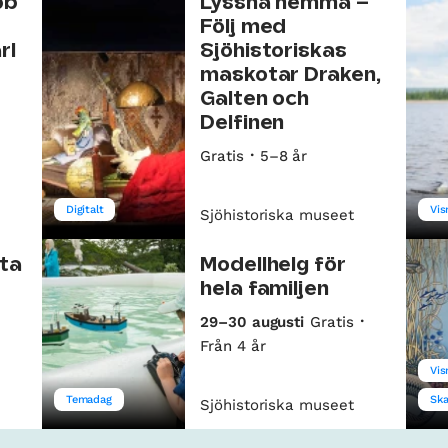
bb
Lyssna hemma –
Följ med
rl
Sjöhistoriskas
maskotar Draken,
Galten och
Delfinen
Gratis
5–8 år
Digitalt
Vis
Sjöhistoriska museet
tta
Modellhelg för
hela familjen
29–30 augusti
Gratis
Från 4 år
Vis
Temadag
Ska
Sjöhistoriska museet