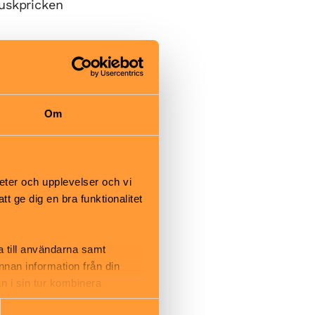
Ruskpricken
äde till
Om
et finns även
ringsplats.
eter och upplevelser och vi
 ge dig en bra funktionalitet
a till användarna samt
annan information från din
n i sin tur kombinera
 du har använt deras tjänster.