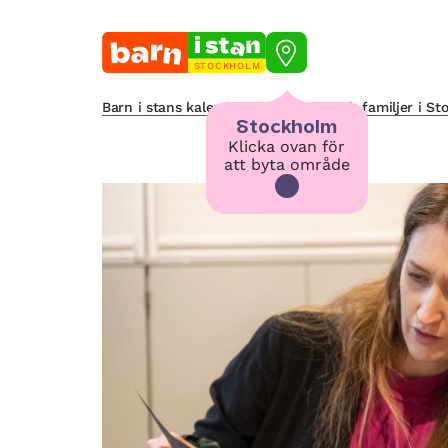
STOCKHOLM
Barn i stans kalendarium för barn och familjer i S
Stockholm
Klicka ovan för
att byta område