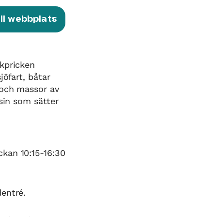
ill webbplats
skpricken
jöfart, båtar
 och massor av
sin som sätter
kan 10:15-16:30
entré.