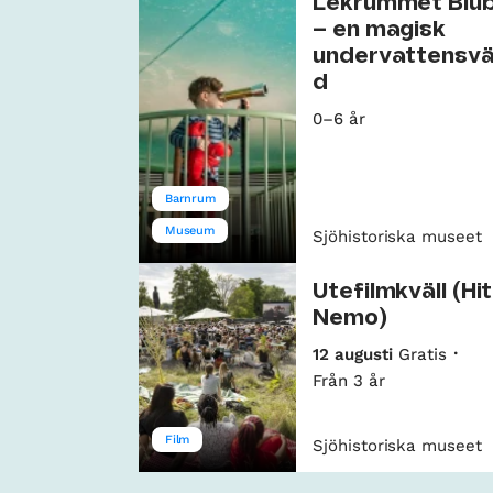
Lekrummet Blu
– en magisk
undervattensvä
d
0–6 år
Barnrum
Museum
Sjöhistoriska museet
Utefilmkväll (Hi
Nemo)
12 augusti
Gratis
Från 3 år
Film
Sjöhistoriska museet