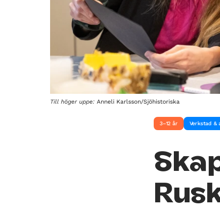
Till höger uppe:
Anneli Karlsson/Sjöhistoriska
3–12 år
Verkstad & a
Skap
Rusk