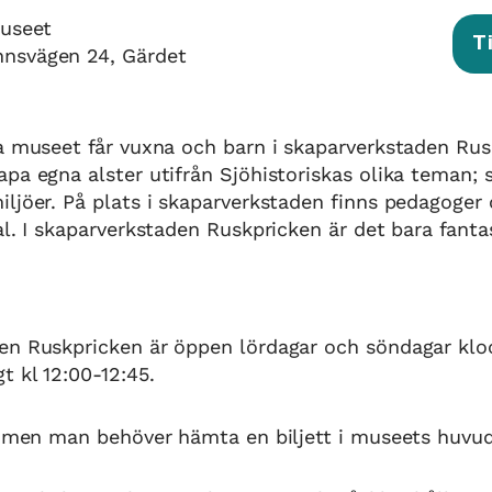
museet
T
nnsvägen 24, Gärdet
a museet får vuxna och barn i skaparverkstaden Ru
pa egna alster utifrån Sjöhistoriskas olika teman; s
ljöer. På plats i skaparverkstaden finns pedagoger
al. I skaparverkstaden Ruskpricken är det bara fanta
en Ruskpricken är öppen lördagar och söndagar kloc
 kl 12:00-12:45.
é men man behöver hämta en biljett i museets huvud