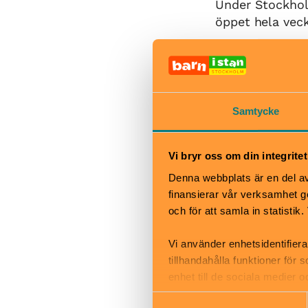
Under Stockholm
öppet hela vec
När
10:15 – 16:30 (l
12:45)
Samtycke
Bra att veta
Okej med ma
Vi bryr oss om din integritet
Hiss och ra
Denna webbplats är en del av 
Kafé
finansierar vår verksamhet ge
Restaurang
och för att samla in statisti
Skötbord
Vi använder enhetsidentifiera
tillhandahålla funktioner för
enhet till de sociala medier
informationen med annan infor
Samtyckesval