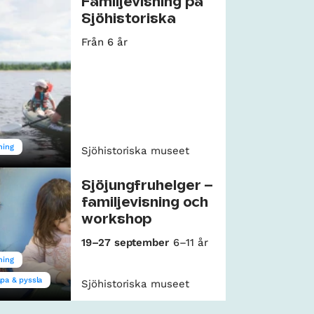
Familjevisning på
Sjöhistoriska
Från 6 år
ning
Sjöhistoriska museet
Sjöjungfruhelger –
familjevisning och
workshop
19–27 september
6–11 år
ning
pa & pyssla
Sjöhistoriska museet