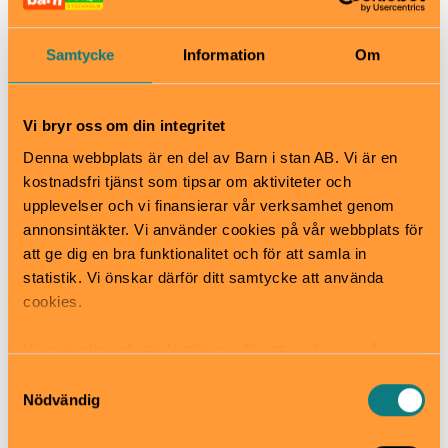
Öppet alla dagar i veckan!
Måndag – tisdag 13.30-20.30
Samtycke
Information
Om
Onsdag – torsdag 12.30-20.30
Vi bryr oss om din integritet
Fredag 10.30-20.30
Denna webbplats är en del av Barn i stan AB. Vi är en
kostnadsfri tjänst som tipsar om aktiviteter och
Lördag 08.00-20.30
upplevelser och vi finansierar vår verksamhet genom
annonsintäkter. Vi använder cookies på vår webbplats för
Söndag 09.00-20.30
att ge dig en bra funktionalitet och för att samla in
Pris
statistik. Vi önskar därför ditt samtycke att använda
2495kr för fyra personer
cookies.
Bra att veta
Okej med matsäck
Vi använder enhetsidentifierare för att analysera vår
Hiss och ramper
trafik, anpassa innehållet och annonserna till användarna
Samtyckesval
Kafé
samt tillhandahålla funktioner för sociala medier. Vi
Nödvändig
Restaurang
vidarebefordrar även sådana identifierare och annan
Skötbord
information från din enhet till de sociala medier och