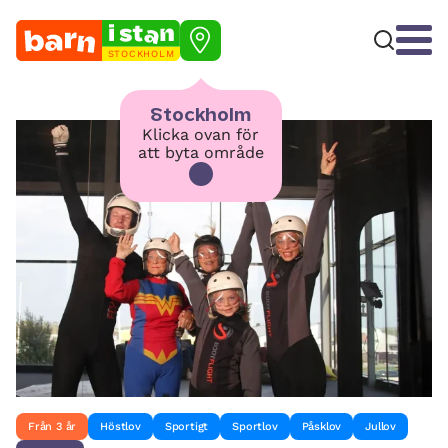
STOCKHOLM
Stockholm
Klicka ovan för
att byta område
Från 3 år
Höstlov
Sportigt
Sportlov
Påsklov
Jullov