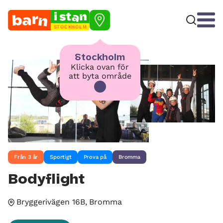
STOCKHOLM
Stockholm
Klicka ovan för
att byta område
Från 3 år
Sportigt
Prova på
Bromma
Bodyflight
Bryggerivägen 16B, Bromma