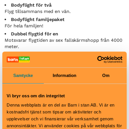
Bodyflight för två
Flyg tillsammans med en vän.
Bodyflight familjepaket
För hela familjen!
Dubbel flygtid för en
Motsvarar flygtiden av sex fallskärmshopp från 4000
meter.
När
Tis 13.30-20.30
Ons-tors 12.30-20.30
Samtycke
Information
Om
Fredag 10.30-20.30
Lördag 08.00-20.30
Söndag 09.00-20.30
Vi bryr oss om din integritet
Pris
Denna webbplats är en del av Barn i stan AB. Vi är en
Bodyflight för en: 695kr
kostnadsfri tjänst som tipsar om aktiviteter och
Dubbel flygtid för en: 1 250 SEK
upplevelser och vi finansierar vår verksamhet genom
Bodyflight för två: 1 295 SEK
annonsintäkter. Vi använder cookies på vår webbplats för
Bodyflight familjepaket: 2 495 SEK