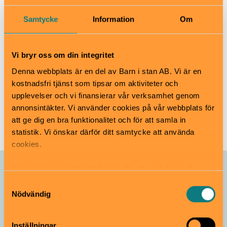
Samtycke
Information
Om
Vrak
Djurgårdsstrand 17, Djurgården.
Vi bryr oss om din integritet
www.vrak.se
Denna webbplats är en del av Barn i stan AB. Vi är en
info@vrak.se
kostnadsfri tjänst som tipsar om aktiviteter och
08-519 549 14
upplevelser och vi finansierar vår verksamhet genom
annonsintäkter. Vi använder cookies på vår webbplats för
Till webbplats
att ge dig en bra funktionalitet och för att samla in
statistik. Vi önskar därför ditt samtycke att använda
cookies.
Vi använder enhetsidentifierare för att analysera vår
Allt som händer – Vrak
trafik, anpassa innehållet och annonserna till användarna
Samtyckesval
samt tillhandahålla funktioner för sociala medier. Vi
Nödvändig
vidarebefordrar även sådana identifierare och annan
Vikings Before Vikings
information från din enhet till de sociala medier och
Pågår till 1 november
Från 3 år
Inställningar