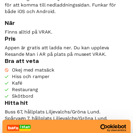
för att komma till nedladdningssidan. Funkar för
både iOS och Android.
När
Finns alltid på VRAK.
Pris
Appen är gratis att ladda ner. Du kan uppleva
Resande Man i AR på plats på museet VRAK.
Bra att veta
Okej med matsäck
Hiss och ramper
Kafé
Restaurang
Skötbord
Hitta hit
Buss 67, hållplats Liljevalchs/Gröna Lund.
Spårvagn 7, hållplats Liljevalchs/Gröna Lund.
Djurgårdsfärjan linje 82, hållplats Gröna Lunds
brygga. Avgår från Slussen.