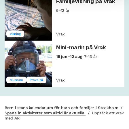
Familjevisning på Vrak
5–12 år
Vrak
Visning
Mini-marin på Vrak
15 jun–12 aug
7–13 år
Vrak
Museum
Prova på
Barn i stans kalendarium för barn och familjer i Stockholm
/
Spana in aktiviteter som alltid är aktuella!
/
Upptäck ett vrak
med AR