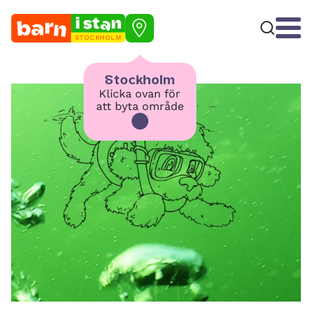
STOCKHOLM
Stockholm
Klicka ovan för
att byta område