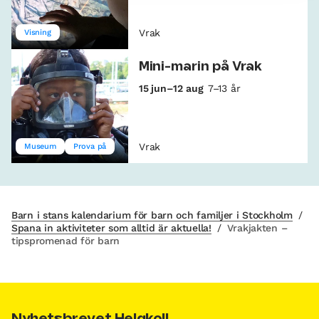
Vrak
Visning
Mini-marin på Vrak
15 jun–12 aug
7–13 år
Vrak
Museum
Prova på
Barn i stans kalendarium för barn och familjer i Stockholm
/
Spana in aktiviteter som alltid är aktuella!
/
Vrakjakten –
tipspromenad för barn