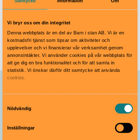
Samtycke
Information
Om
Djurgårdsstrand 17, Djurgården.
www.vrak.se
info@vrak.se
Vi bryr oss om din integritet
08-519 549 14
Denna webbplats är en del av Barn i stan AB. Vi är en
kostnadsfri tjänst som tipsar om aktiviteter och
Till webbplats
upplevelser och vi finansierar vår verksamhet genom
annonsintäkter. Vi använder cookies på vår webbplats för
att ge dig en bra funktionalitet och för att samla in
statistik. Vi önskar därför ditt samtycke att använda
cookies.
Allt som händer – Vrak
Vi använder enhetsidentifierare för att analysera vår
trafik, anpassa innehållet och annonserna till användarna
Samtyckesval
Vikings Before Vikings
samt tillhandahålla funktioner för sociala medier. Vi
Nödvändig
Pågår till 1 november
Från 3 år
vidarebefordrar även sådana identifierare och annan
information från din enhet till de sociala medier och
Inställningar
annons- och analysföretag som vi samarbetar med.
Dessa kan i sin tur kombinera informationen med annan
Vrak
Utställning