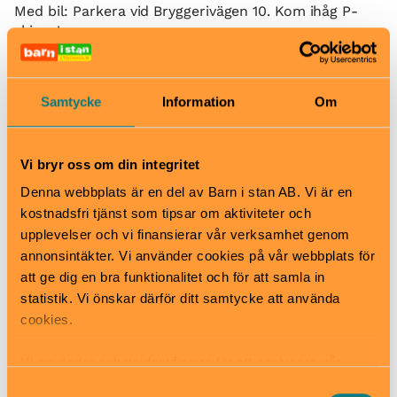
Med bil: Parkera vid Bryggerivägen 10. Kom ihåg P-
skivan!
Tvärbanan till hållplats Norra Ulvsunda.
Busshållplats: Voltavägen (Linje 110, 176/177, 302)
Samtycke
Information
Om
City
Alla linjer: T-centralen. Uppgång Sergels torg.
Alla bussar till Stockholm city.
Vi bryr oss om din integritet
Denna webbplats är en del av Barn i stan AB. Vi är en
VREX
kostnadsfri tjänst som tipsar om aktiviteter och
upplevelser och vi finansierar vår verksamhet genom
Bryggerivägen 16 C, Bromma och Sergels torg 3
(under fontänen), City
annonsintäkter. Vi använder cookies på vår webbplats för
vrex.se
att ge dig en bra funktionalitet och för att samla in
info@vrex.se
statistik. Vi önskar därför ditt samtycke att använda
+46739560288
cookies.
Boka plats
Vi använder enhetsidentifierare för att analysera vår
trafik, anpassa innehållet och annonserna till användarna
Samtyckesval