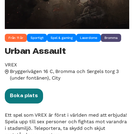
Från 11 år
Sportigt
Spel & gaming
Laserdome
Bromma
Urban Assault
VREX
Bryggerivägen 16 C, Bromma och Sergels torg 3
(under fontänen), City
Boka plats
Ett spel som VREX är först i världen med att erbjuda!
Spela upp till sex personer och fightas mot varandra
i stadsmiljö. Teleportera, ta skydd och skjut