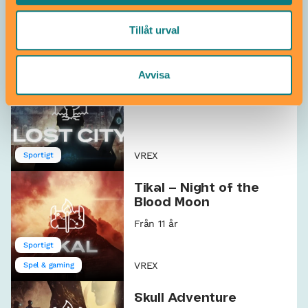
Tillåt urval
VREX
Sportigt
Avvisa
Lost City
Från 11 år
VREX
Sportigt
Tikal – Night of the
Blood Moon
Från 11 år
Sportigt
VREX
Spel & gaming
Skull Adventure