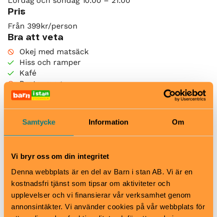
Lördag och söndag 10.00 – 21.00
Pris
Från 399kr/person
Bra att veta
Okej med matsäck
Hiss och ramper
Kafé
Restaurang
Skötbord
Hitta hit
Bromma
Samtycke
Information
Om
Med bil: Parkera vid Bryggerivägen 10. Kom ihåg P-
skivan!
Tvärbanan till hållplats Norra Ulvsunda.
Vi bryr oss om din integritet
Busshållplats: Voltavägen (Linje 110, 176/177, 302)
Denna webbplats är en del av Barn i stan AB. Vi är en
City
kostnadsfri tjänst som tipsar om aktiviteter och
Alla linjer: T-centralen. Uppgång Sergels torg.
upplevelser och vi finansierar vår verksamhet genom
Alla bussar till Stockholm city.
annonsintäkter. Vi använder cookies på vår webbplats för