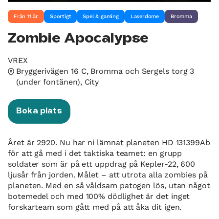
Från 11 år
Sportigt
Spel & gaming
Laserdome
Bromma
Zombie Apocalypse
VREX
Bryggerivägen 16 C, Bromma och Sergels torg 3
(under fontänen), City
Boka plats
Året är 2920. Nu har ni lämnat planeten HD 131399Ab
för att gå med i det taktiska teamet: en grupp
soldater som är på ett uppdrag på Kepler-22, 600
ljusår från jorden. Målet – att utrota alla zombies på
planeten. Med en så våldsam patogen lös, utan något
botemedel och med 100% dödlighet är det inget
forskarteam som gått med på att åka dit igen.