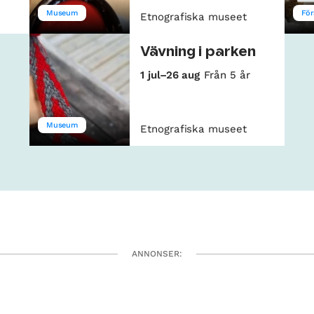
Museum
För
Etnografiska museet
Vävning i parken
1 jul–26 aug
Från 5 år
Museum
Etnografiska museet
ANNONSER: