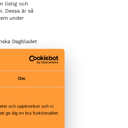
n listig och
i. Dessa är så
 dem under
nska Dagbladet
Om
é
eter och upplevelser och vi
hållplats
 ge dig en bra funktionalitet