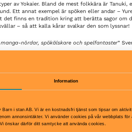
typer av Yokaier. Bland de mest folkkära är Tanuki, e
und. Ett annat exempel är spöken eller andar – Yure
 det finns en tradition kring att berätta sagor om
llar – så att kalla kårar svalkar den som lyssnar!
 manga-nördar, spökälskare och spelfantaster
” Sve
Pris
mber 2024 – 22
Dagsbiljett ordinarie 160 kr
Information
6
Årskort 200 kr
Barn upp till 19 år: Fri entr
Hitta hit
Barn i stan AB. Vi är en kostnadsfri tjänst som tipsar om aktivit
tsäck
Buss 69 från Sergels torg, 
nom annonsintäkter. Vi använder cookies på vår webbplats för att
mper
Museiparken på Gärdet.
k. Vi önskar därför ditt samtycke att använda cookies.