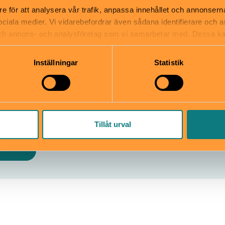
re för att analysera vår trafik, anpassa innehållet och annonsern
 sociala medier. Vi vidarebefordrar även sådana identifierare och 
 och annons- och analysföretag som vi samarbetar med. Dessa ka
mation som du har tillhandahållit eller som de har samlat in när
Inställningar
Statistik
iska museet
runnsvägen 34, Gärdet
info@etnografiska.se
fiskamuseet.se
010-456 12 00
Tillåt urval
bplats