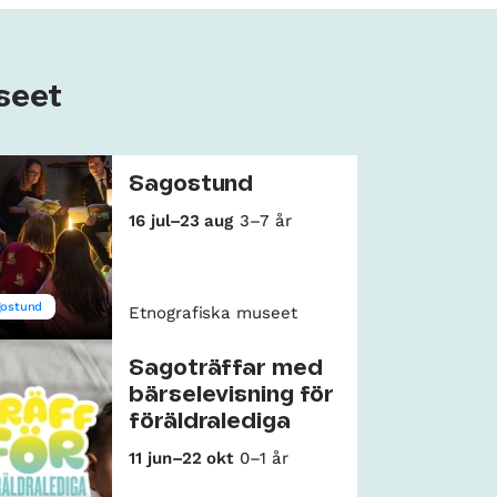
seet
Sagostund
16 jul–23 aug
3–7 år
gostund
Etnografiska museet
Sagoträffar med
bärselevisning för
föräldralediga
11 jun–22 okt
0–1 år