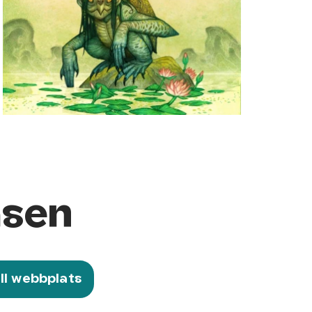
äsen
ill webbplats