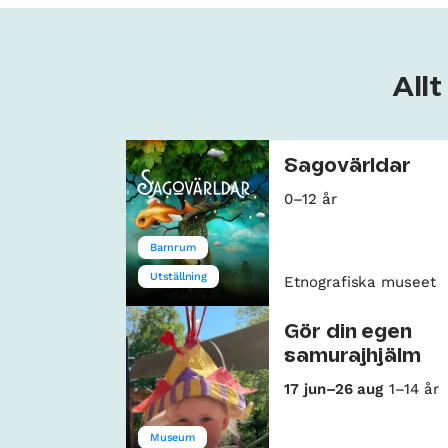
All
Sagovärldar
0–12 år
Barnrum
Utställning
Etnografiska museet
Gör din egen
samurajhjälm
17 jun–26 aug
1–14 år
Museum