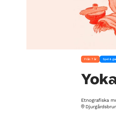
Från 7 år
Spel & g
Yoka
Etnografiska m
Djurgårdsbru