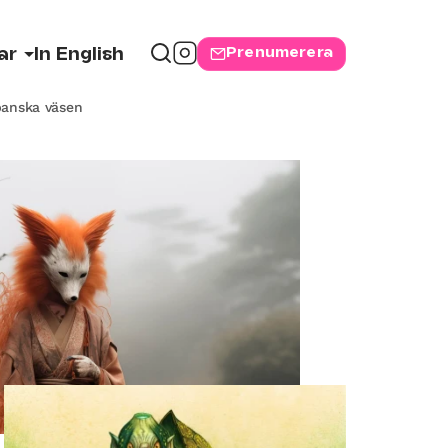
Prenumerera
ar
In English
panska väsen