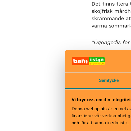
Det finns flera 
skojfrisk mårdh
skrämmande att
varma sommarkvä
”
Ögongodis för
När
Visas 13 Septe
Samtycke
November 202
Vi bryr oss om din integritet
Bra att veta
Denna webbplats är en del av 
Okej med ma
finansierar vår verksamhet ge
Hiss och ra
och för att samla in statisti
Kafé