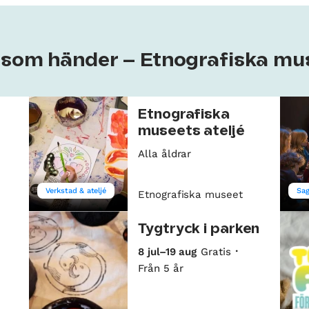
t som händer – Etnografiska mu
Etnografiska
museets ateljé
Alla åldrar
Verkstad & ateljé
Sa
Etnografiska museet
Tygtryck i parken
8 jul–19 aug
Gratis
Från 5 år