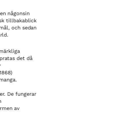
gen någonsin
sk tillbakablick
remål, och sedan
rld.
 märkliga
pratas det då
v
1868)
 manga.
er. De fungerar
h
ormen av