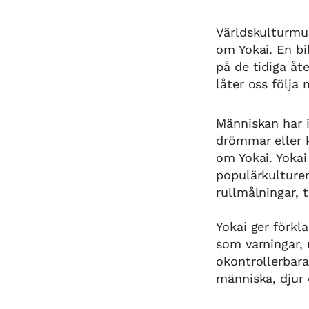
Världskulturmus
om Yokai. En bil
på de tidiga åt
låter oss följa
Människan har i
drömmar eller k
om Yokai. Yokai
populärkulture
rullmålningar, 
Yokai ger förkl
som varningar,
okontrollerbar
människa, djur 