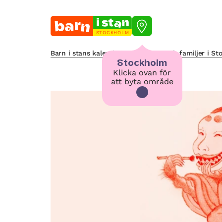
STOCKHOLM
Barn i stans kalendarium för barn och familjer i S
Stockholm
Klicka ovan för
att byta område