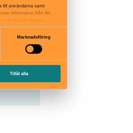
a till användarna samt
annan information från din
n i sin tur kombinera
 du har använt deras tjänster.
Marknadsföring
Tillåt alla