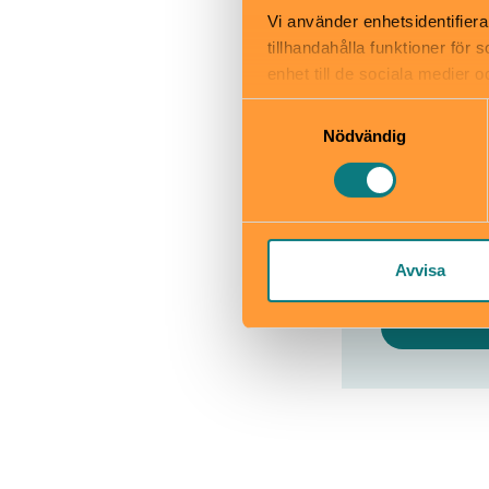
Restaurang
Vi använder enhetsidentifiera
Skötbord
tillhandahålla funktioner för
enhet till de sociala medier
informationen med annan infor
Samtyckesval
Nödvändig
Etnograf
Djurgårdsb
www.etnogra
Avvisa
Till web