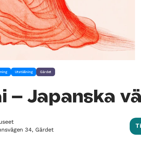
aming
Utställning
Gärdet
i – Japanska v
useet
T
nnsvägen 34, Gärdet