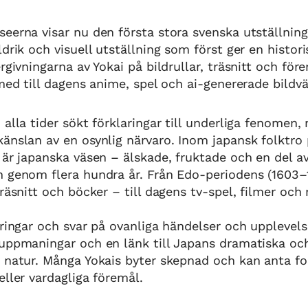
eerna visar nu den första stora svenska utställnin
drik och visuell utställning som först ger en histori
ergivningarna av Yokai på bildrullar, träsnitt och fö
 med till dagens anime, spel och ai-genererade bildvä
 alla tider sökt förklaringar till underliga fenomen,
änslan av en osynlig närvaro. Inom japansk folktro 
 är japanska väsen – älskade, fruktade och en del a
n genom flera hundra år. Från Edo-periodens (1603–
träsnitt och böcker – till dagens tv-spel, filmer och
aringar och svar på ovanliga händelser och upplevels
 uppmaningar och en länk till Japans dramatiska oc
a natur. Många Yokais byter skepnad och kan anta f
eller vardagliga föremål.