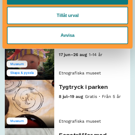
Tillåt urval
Etnografiska museet
Sagostund
Avvisa
Gör din egen
samurajhjälm
17 jun–26 aug
1–14 år
Museum
Etnografiska museet
Skapa & pyssla
Tygtryck i parken
8 jul–19 aug
Gratis
Från 5 år
Etnografiska museet
Museum