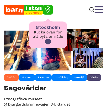
STOCKHOLM
Stockholm
Klicka ovan för
att byta område
0–12 år
Museum
Barnrum
Utställning
Lekmiljö
Gärdet
Sagovärldar
Etnografiska museet
Djurgårdsbrunnsvägen 34, Gärdet