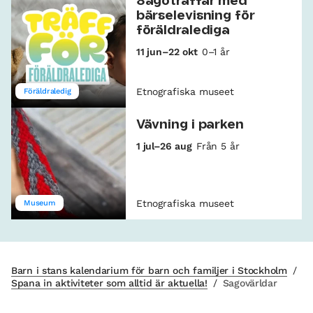
Sagoträffar med
bärselevisning för
föräldralediga
11 jun–22 okt
0–1 år
Etnografiska museet
Föräldraledig
Vävning i parken
1 jul–26 aug
Från 5 år
Etnografiska museet
Museum
Barn i stans kalendarium för barn och familjer i Stockholm
/
Spana in aktiviteter som alltid är aktuella!
/
Sagovärldar