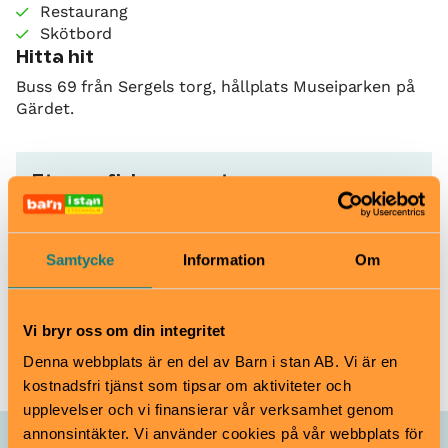
Restaurang
Skötbord
Hitta hit
Buss 69 från Sergels torg, hållplats Museiparken på
Gärdet.
Etnografiska museet
Djurgårdsbrunnsvägen 34, Gärdet
www.etnografiskamuseet.se
info@etnografiska.se
Samtycke
Information
Om
010-456 12 00
Vi bryr oss om din integritet
Köp biljett
Denna webbplats är en del av Barn i stan AB. Vi är en
kostnadsfri tjänst som tipsar om aktiviteter och
upplevelser och vi finansierar vår verksamhet genom
annonsintäkter. Vi använder cookies på vår webbplats för