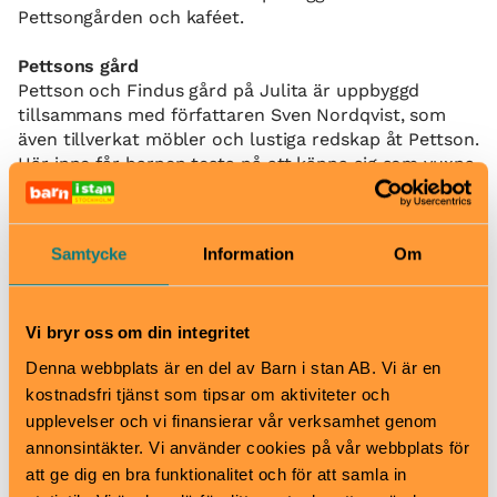
Pettsongården och kaféet.
Pettsons gård
Pettson och Findus gård på Julita är uppbyggd
tillsammans med författaren Sven Nordqvist, som
även tillverkat möbler och lustiga redskap åt Pettson.
Här inne får barnen testa på att känna sig som vuxna,
eftersom gården är utförd i 2/3 skala.
Utanför gården står Pettsons egen traktor parkerad
och vid den lilla dammen ligger hans eka på land.
Samtycke
Information
Om
Sven Nordqvists älskade barnbokskaraktär är en
symbol för den svenske småbrukaren från första
hälften av 1900-talet och har sin givna plats på Julita
Vi bryr oss om din integritet
gård.
Denna webbplats är en del av Barn i stan AB. Vi är en
kostnadsfri tjänst som tipsar om aktiviteter och
Familjevisningar – alla dagar 11.30 (när gården är
upplevelser och vi finansierar vår verksamhet genom
öppen)
annonsintäkter. Vi använder cookies på vår webbplats för
Följ med på en visning i Stora huset. Här får du får se
hur det såg ut i en herrgård i Sörmland i början av
att ge dig en bra funktionalitet och för att samla in