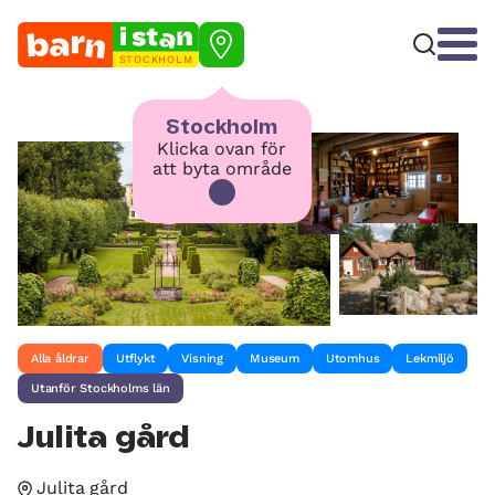
STOCKHOLM
Stockholm
Klicka ovan för
att byta område
Alla åldrar
Utflykt
Visning
Museum
Utomhus
Lekmiljö
Utanför Stockholms län
Julita gård
Julita gård