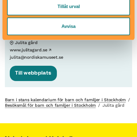
Skötbord
Tillåt urval
Hitta hit
Se hemsida för vägbeskrivning
Avvisa
Julita gård
www.julitagard.se
julita@nordiskamuseet.se
Till webbplats
Barn i stans kalendarium för barn och familjer i Stockholm
/
Besöksmål för barn och familjer i Stockholm
/
Julita gård