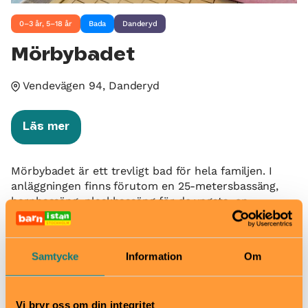
0–3 år, 5–18 år
Bada
Danderyd
Mörbybadet
Vendevägen 94, Danderyd
Läs mer
Mörbybadet är ett trevligt bad för hela familjen. I
anläggningen finns förutom en 25-metersbassäng,
barnbassäng, plaskbassäng för de yngsta, en
vattenrutschbana och bubbelpool. Vi har även
simskolor på lilla Vasabadet i Djursholm.
Samtycke
Information
Om
I vår servering kan du snabbt och enkelt ladda ny
energi. En naturlig träffpunkt där vi bl a serverar
fräscha sallader, baguetter och wraps. Välkommen!
Vi bryr oss om din integritet