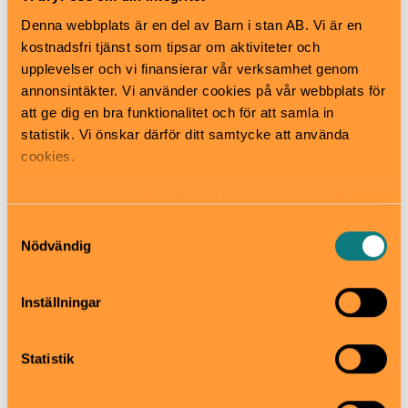
När
Denna webbplats är en del av Barn i stan AB. Vi är en
Se hemsida för öppettider
kostnadsfri tjänst som tipsar om aktiviteter och
Pris
upplevelser och vi finansierar vår verksamhet genom
Se hemsida för priser
annonsintäkter. Vi använder cookies på vår webbplats för
Bra att veta
att ge dig en bra funktionalitet och för att samla in
Okej med matsäck
statistik. Vi önskar därför ditt samtycke att använda
Hiss och ramper
cookies.
Kafé
Restaurang
Vi använder enhetsidentifierare för att analysera vår
Skötbord
trafik, anpassa innehållet och annonserna till användarna
Samtyckesval
Hitta hit
samt tillhandahålla funktioner för sociala medier. Vi
Nödvändig
Det är lätt att komma hit med Roslagsbanan (Mörby
vidarebefordrar även sådana identifierare och annan
station) tunnelbana (Danderyds sjukhus), buss, bil
information från din enhet till de sociala medier och
eller cykel.
Inställningar
annons- och analysföretag som vi samarbetar med.
Dessa kan i sin tur kombinera informationen med annan
information som du har tillhandahållit eller som de har
Statistik
Vendevägen 94, Danderyd
samlat in när du har använt deras tjänster.
www.morbybadet.com