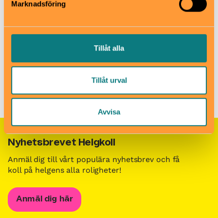
morbybadet@befair.se
Marknadsföring
010-177 44 10
Läs mer
Tillåt alla
Tillåt urval
Barn i stans kalendarium för barn och familjer i Stockholm
/
Besöksmål för barn och familjer i Stockholm
/
Mörbybadet
Avvisa
Nyhetsbrevet Helgkoll
Anmäl dig till vårt populära nyhetsbrev och få
koll på helgens alla roligheter!
Anmäl dig här