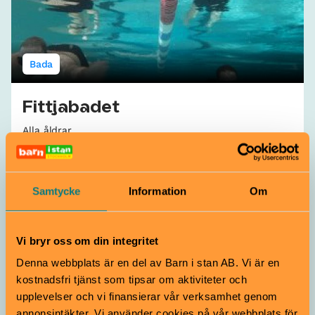
Bada
Fittjabadet
Alla åldrar
På Fittjabadet kan du simma, basta, styrketräna samt
vattengympa. En simhall för både stora och små.
Botkyrka
Samtycke
Information
Om
Vi bryr oss om din integritet
Denna webbplats är en del av Barn i stan AB. Vi är en
kostnadsfri tjänst som tipsar om aktiviteter och
upplevelser och vi finansierar vår verksamhet genom
annonsintäkter. Vi använder cookies på vår webbplats för