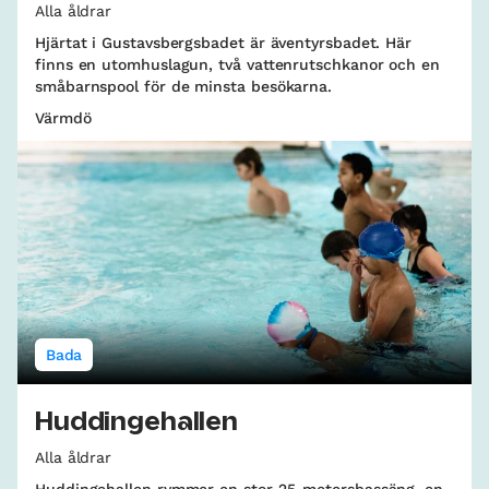
Alla åldrar
Hjärtat i Gustavsbergsbadet är äventyrsbadet. Här
finns en utomhuslagun, två vattenrutschkanor och en
småbarnspool för de minsta besökarna.
Värmdö
Bada
Huddingehallen
Alla åldrar
Huddingehallen rymmer en stor 25-metersbassäng, en