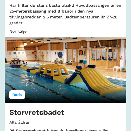
Här hittar du stans bästa utsikt! Huvudbassängen är en
25-metersbassäng med 8 banor i den nya
tävlingsbredden 2,5 meter. Badtemperaturen är 27-28
grader.
Norrtälje
Bada
Storvretsbadet
Alla åldrar
På Storvretsbadet hittar du bassänger, gym, olika