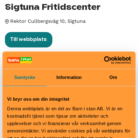
Sigtuna Fritidscenter
Rektor Cullbergsväg 10, Sigtuna
Till webbplats
Välkommen till Sigtuna Fritidscenter. Vi har
bassänger för olika aktiviteter som bad, motionssim,
vattenträning, simskola och lek. Förutom
Samtycke
Information
Om
simbassängen har vi en barnpool för de yngre barnen
och en varm bubbelpool.
Vi bryr oss om din integritet
När
Måndag till fredag 6.30-8, 14-21.30
Denna webbplats är en del av Barn i stan AB. Vi är en
Lördag till söndag 10-18.00
kostnadsfri tjänst som tipsar om aktiviteter och
Se hemsida för avvikande tider
upplevelser och vi finansierar vår verksamhet genom
Pris
annonsintäkter. Vi använder cookies på vår webbplats för
Se hemsida för priser