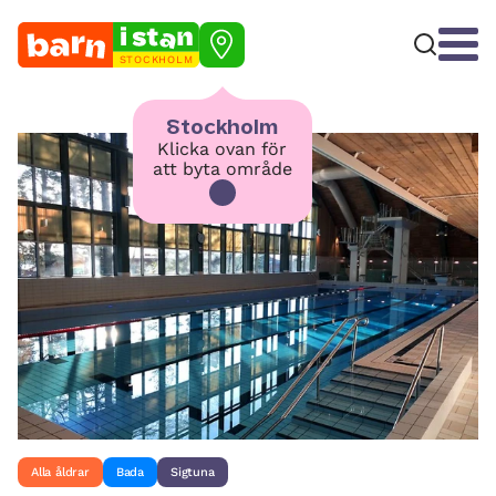
STOCKHOLM
Stockholm
Klicka ovan för
att byta område
Alla åldrar
Bada
Sigtuna