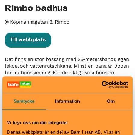
Rimbo badhus
Köpmannagatan 3, Rimbo
Till webbplats
Det finns en stor bassäng med 25-metersbanor, egen
lekdel och vattenrutschkana. Minst en bana är öppen
för motionssimning. För de riktigt små finns en
småbarnsbassäng. Temperaturen ligger runt 27
grader. Det finns också en liten rehabbassäng med
varmare vatten, ca 32-33 grader. Rehabbassängen
används till stor del för simskolor, vattengympor,
Samtycke
Information
Om
sjukgymnastik och andra verksamheter. Ta med eget
hänglås till skåpet eller köp ett hos oss i kassan.
Vi bryr oss om din integritet
När
Denna webbplats är en del av Barn i stan AB. Vi är en
Se hemsida för öppettider