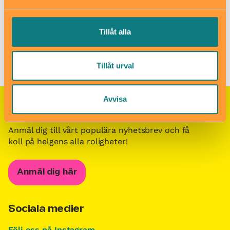
Till webbplats
Tillåt alla
Barn i stans kalendarium för barn och familjer i Stockholm
/
Besöksmål för barn och familjer i Stockholm
/
Rimbo badhus
Tillåt urval
Avvisa
Nyhetsbrevet Helgkoll
Anmäl dig till vårt populära nyhetsbrev och få
koll på helgens alla roligheter!
Anmäl dig här
Sociala medier
Följ oss på Instagram,