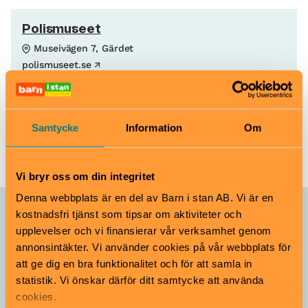
Polismuseet
Museivägen 7, Gärdet
polismuseet.se
polismuseet[at]polisen.se
010-56 38 000
Samtycke
Information
Om
Köp biljett
Vi bryr oss om din integritet
Denna webbplats är en del av Barn i stan AB. Vi är en
kostnadsfri tjänst som tipsar om aktiviteter och
Allt som händer – Polismuseet
upplevelser och vi finansierar vår verksamhet genom
annonsintäkter. Vi använder cookies på vår webbplats för
Hyr trampbil på
att ge dig en bra funktionalitet och för att samla in
trafiklekplatsen
statistik. Vi önskar därför ditt samtycke att använda
5–10 år
cookies.