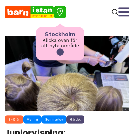
STOCKHOLM
Stockholm
Klicka ovan för
att byta område
8–12 år
Visning
Sommarlov
Gärdet
Juniorvisning: