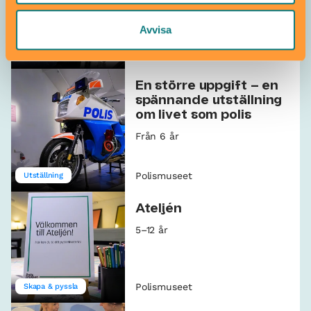
Från 6 år
Avvisa
Polismuseet
Utställning
En större uppgift – en
spännande utställning
om livet som polis
Från 6 år
Polismuseet
Utställning
Ateljén
5–12 år
Polismuseet
Skapa & pyssla