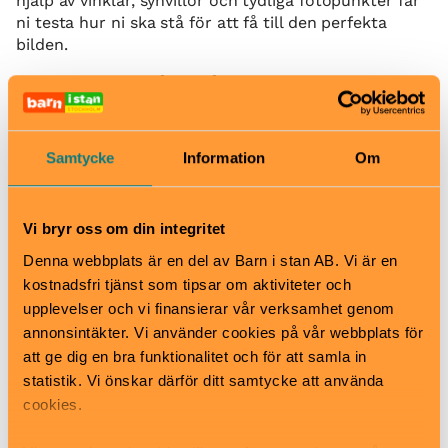
hjälp av vinklar, synvillor och tydliga fotopunkter får
ni testa hur ni ska stå för att få till den perfekta
bilden.
Fotoutmaningen går ut på att ni följer
instruktionerna i rummen, ställer er på rätt plats och
låter någon i sällskapet – eller en av våra
hjälpsamma medarbetare – ta bilden med er mobil.
Samtycke
Information
Om
Efteråt kan ni titta på resultatet tillsammans, skratta
åt effekterna och ta med er minnen som sticker ut
från en vanlig sommardag.
Vi bryr oss om din integritet
När
Denna webbplats är en del av Barn i stan AB. Vi är en
Se hemsida för öppettider, under skollov kan tiderna
kostnadsfri tjänst som tipsar om aktiviteter och
variera.
upplevelser och vi finansierar vår verksamhet genom
Sista insläppet är 60 min innan stängning.
annonsintäkter. Vi använder cookies på vår webbplats för
För att säkra ditt besök, boka biljetter i förväg online.
att ge dig en bra funktionalitet och för att samla in
Zero Gravity är en add-on och bokas extra utöver
statistik. Vi önskar därför ditt samtycke att använda
inträdesbiljett.
cookies.
Pris
Se hemsida för aktuella dagspriser.