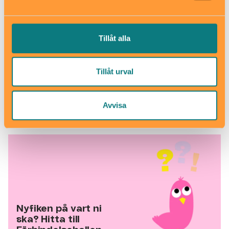
Tillåt alla
Information om evenemanget
Tillåt urval
När?
27 & 28 augusti kl. 14:30 – ca 18:00
Var?
Förbindelsehallen, Slakthusområdet
Avvisa
Ålder?
Alla åldrar
Nyfiken på vart ni
ska? Hitta till