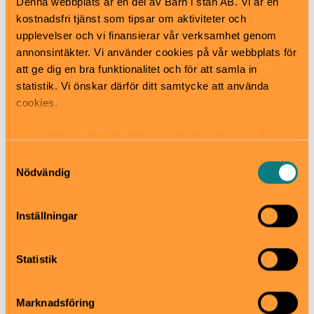
Denna webbplats är en del av Barn i stan AB. Vi är en
Skräckkabinettet!
kostnadsfri tjänst som tipsar om aktiviteter och
upplevelser och vi finansierar vår verksamhet genom
annonsintäkter. Vi använder cookies på vår webbplats för
att ge dig en bra funktionalitet och för att samla in
statistik. Vi önskar därför ditt samtycke att använda
cookies.
Vi använder enhetsidentifierare för att analysera vår
trafik, anpassa innehållet och annonserna till användarna
Samtyckesval
samt tillhandahålla funktioner för sociala medier. Vi
Nödvändig
vidarebefordrar även sådana identifierare och annan
information från din enhet till de sociala medier och
Inställningar
annons- och analysföretag som vi samarbetar med.
Dessa kan i sin tur kombinera informationen med annan
information som du har tillhandahållit eller som de har
Statistik
samlat in när du har använt deras tjänster.
Marknadsföring