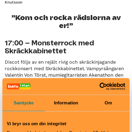
Knutsson
Kom och rocka rädslorna av
er!
17:00 – Monsterrock med
Skräckkabinettet
Discot följs av en rejält rivig och skräckinjagande
rockkonsert med Skräckkabinettet. Vampyrsångaren
Valentin Von Törst, mumiegitarristen Akenathon den
Allsmäktige, spökbasisten Vita Frun samt
monstertrummisen Grym bjuder på monsterrock
som får oss att ifrågasätta och övervinna våra
rädslor. En rakt igenom rysligt läskig
Samtycke
Information
Om
konsertupplevelse – där det bara är de vuxna som
blir rädda … Konserten pågår i ca 1 timme.
Vi bryr oss om din integritet
Ladda upp inför konserten med