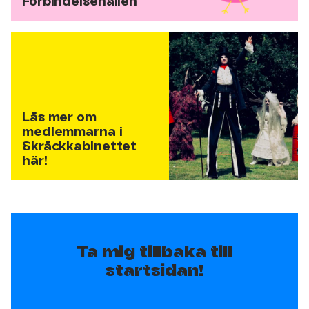
Förbindelsehallen
Läs mer om
medlemmarna i
Skräckkabinettet
här!
Ta mig tillbaka till
startsidan!