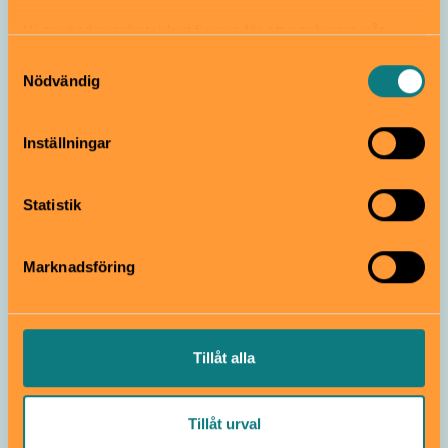
Vi använder enhetsidentifierare för att analysera vår
Subject: Hello
trafik, anpassa innehållet och annonserna till användarna
Samtyckesval
Från 5 år
samt tillhandahålla funktioner för sociala medier. Vi
Nödvändig
vidarebefordrar även sådana identifierare och annan
information från din enhet till de sociala medier och
Inställningar
annons- och analysföretag som vi samarbetar med.
Tekniska museet
Utställning
Dessa kan i sin tur kombinera informationen med annan
information som du har tillhandahållit eller som de har
Play Beyond Play – en
Statistik
samlat in när du har använt deras tjänster.
dataspelsutställning
Från 4 år
Marknadsföring
Tekniska museet
Utställning
Tillåt alla
Wisdome: STORT 3D
Från 7 år
Tillåt urval