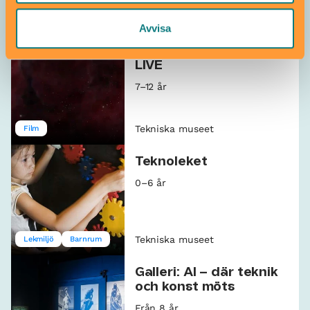
Tekniska museet
Film
Avvisa
Wisdome: Rymdresan
LIVE
7–12 år
Tekniska museet
Film
Teknoleket
0–6 år
Tekniska museet
Lekmiljö
Barnrum
Galleri: AI – där teknik
och konst möts
Från 8 år