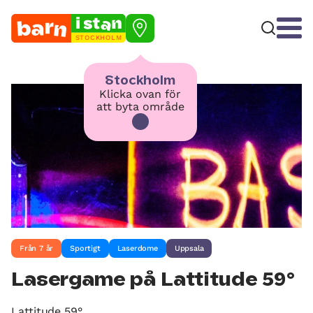
STOCKHOLM
Stockholm
Klicka ovan för
att byta område
Från 7 år
Sportigt
Laserdome
Uppsala
Lasergame på Lattitude 59°
Lattitude 59°