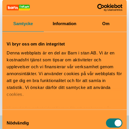
Okej med matsäck
Hiss och ramper
Kafé
Restaurang
Samtycke
Information
Om
Skötbord
Vi bryr oss om din integritet
Lattitude 59°
Denna webbplats är en del av Barn i stan AB. Vi är en
Svartbäcksgatan 71, Uppsala
kostnadsfri tjänst som tipsar om aktiviteter och
latitude-59.se
upplevelser och vi finansierar vår verksamhet genom
info@latitude-59.se
annonsintäkter. Vi använder cookies på vår webbplats för
018-24 90 00
att ge dig en bra funktionalitet och för att samla in
statistik. Vi önskar därför ditt samtycke att använda
Boka plats
cookies.
Vi använder enhetsidentifierare för att analysera vår
trafik, anpassa innehållet och annonserna till användarna
Samtyckesval
samt tillhandahålla funktioner för sociala medier. Vi
Nödvändig
Allt som händer – Lattitude 59°
vidarebefordrar även sådana identifierare och annan