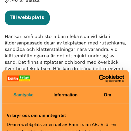
746 37 Bålsta
Till webbplats
Här kan små och stora barn leka sida vid sida i
åldersanpassade delar av lekplatsen med rutschkana,
sandlåda och klätterställningar nära varandra. Vid
klätterställningarna är det ett mjukt underlag av
sand. Det finns sittplatser och bord med överblick
över hela lekplatsen. Här kan du träna i ett utegym i
direkt anslutning till lekplatsen eller sitta och fika vid
bord, som vätter mot en stor gräsyta. Bredvid
lekplatsen finns en aktivitetspark med spännande
asfalterade kullar där man kan åka kick-bike eller
Samtycke
Information
Om
skateboard. Här kan du även grilla, ha picknick och
umgås.
Vi bryr oss om din integritet
När
Denna webbplats är en del av Barn i stan AB. Vi är en
Öppen alla dagar dygnet runt.