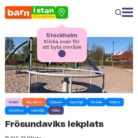
STOCKHOLM
Stockholm
Klicka ovan för
att byta område
Gratis
Alla åldrar
Lekpark
Sportigt
Parklek
Klättra
Utomhus
Lekmiljö
Håbo
Frösundaviks lekplats