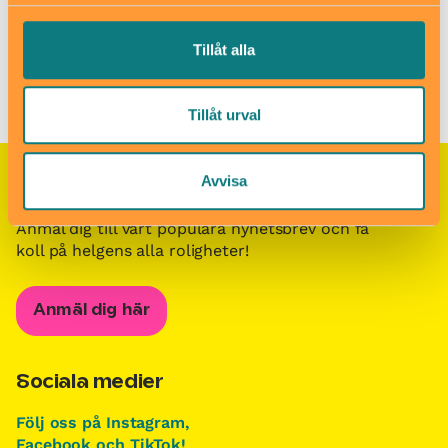
Barn i stans kalendarium för barn och familjer i Stockholm
/
Tillåt alla
Besöksmål för barn och familjer i Stockholm
/
Frösundaviks
lekplats
Tillåt urval
Avvisa
Nyhetsbrevet Helgkoll
Anmäl dig till vårt populära nyhetsbrev och få
koll på helgens alla roligheter!
Anmäl dig här
Sociala medier
Följ oss på Instagram,
Facebook och TikTok!