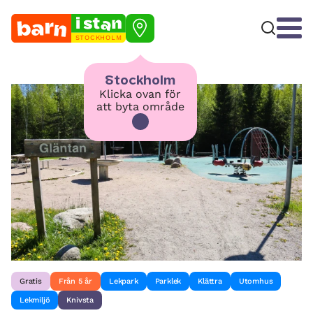
STOCKHOLM
Stockholm
Klicka ovan för
att byta område
Gratis
Från 5 år
Lekpark
Parklek
Klättra
Utomhus
Lekmiljö
Knivsta