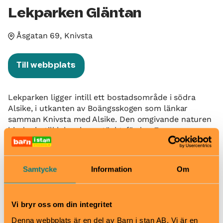
Lekparken Gläntan
Åsgatan 69, Knivsta
Till webbplats
Lekparken ligger intill ett bostadsområde i södra
Alsike, i utkanten av Boängsskogen som länkar
samman Knivsta med Alsike. Den omgivande naturen
bjuder in till lek och upptäcktsfärder. En av
höjdpunkterna i Gläntan är hinderbanan, med flera
olika balansutmaningar och en cirka två meter hög
klättervägg. Här finns även olika sittplatser, en
Samtycke
Information
Om
grillplats samt en större gräsmatta för picknick, lek,
bollsport eller andra aktiviteter. Större delen av
lekparken är solbelyst, men det finns även skuggiga
Vi bryr oss om din integritet
platser.
Denna webbplats är en del av Barn i stan AB. Vi är en