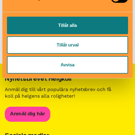
Till webbplats
Tillåt alla
Barn i stans kalendarium för barn och familjer i Stockholm
/
Besöksmål för barn och familjer i Stockholm
/
Norra Lunsen
Tillåt urval
naturreservat
Avvisa
Nyhetsbrevet Helgkoll
Anmäl dig till vårt populära nyhetsbrev och få
koll på helgens alla roligheter!
Anmäl dig här