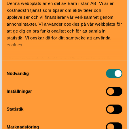
När
Denna webbplats är en del av Barn i stan AB. Vi är en
Naturreservaten är öppen för allmänheten dygnet
kostnadsfri tjänst som tipsar om aktiviteter och
runt alla dagar i veckan
upplevelser och vi finansierar vår verksamhet genom
Pris
annonsintäkter. Vi använder cookies på vår webbplats för
att ge dig en bra funktionalitet och för att samla in
Det är alltid gratis att besöka Sveriges naturreservat
statistik. Vi önskar därför ditt samtycke att använda
Bra att veta
cookies.
Okej med matsäck
Hiss och ramper
Vi använder enhetsidentifierare för att analysera vår
Kafé
Restaurang
trafik, anpassa innehållet och annonserna till användarna
Samtyckesval
Skötbord
samt tillhandahålla funktioner för sociala medier. Vi
Nödvändig
vidarebefordrar även sådana identifierare och annan
information från din enhet till de sociala medier och
Inställningar
741 76 Uppsala
annons- och analysföretag som vi samarbetar med.
www.uppsala.se/kultur-idrott-
Dessa kan i sin tur kombinera informationen med annan
fritid/plats/friluftsomraden-naturreservat/norra-
information som du har tillhandahållit eller som de har
lunsen-naturreservat
Statistik
samlat in när du har använt deras tjänster.
uppsala.kommun@uppsala.se
018-727 00 00
Marknadsföring