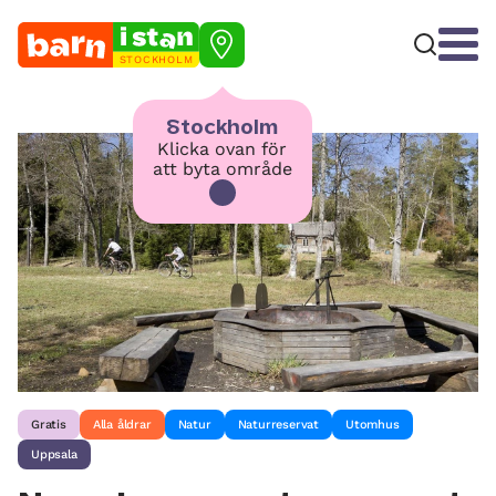
STOCKHOLM
Stockholm
Klicka ovan för
att byta område
Gratis
Alla åldrar
Natur
Naturreservat
Utomhus
Uppsala