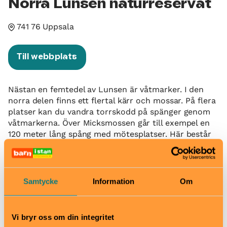
Norra Lunsen naturreservat
741 76 Uppsala
Till webbplats
Nästan en femtedel av Lunsen är våtmarker. I den
norra delen finns ett flertal kärr och mossar. På flera
platser kan du vandra torrskodd på spänger genom
våtmarkerna. Över Micksmossen går till exempel en
120 meter lång spång med mötesplatser. Här består
växtligheten mest av skvattramdoftande tallmossar
och små gran-, björk- och albevuxna surdrag.
I den södra delen av reservatet kan du hitta
Samtycke
Information
Om
orkidéerna nästrot, jungfru Marie nycklar, knärot och
spindelblomster. Ek, lind, hassel, blåsippa och vårärt
finns i sydöst vid Pinglaström.
Vi bryr oss om din integritet