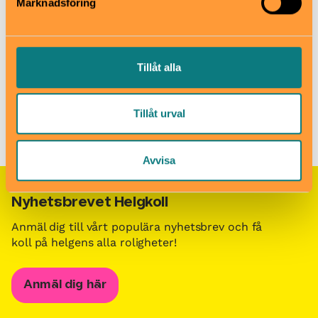
Marknadsföring
Till webbplats
Tillåt alla
Barn i stans kalendarium för barn och familjer i Stockholm
/
Besöksmål för barn och familjer i Stockholm
/
Tillåt urval
Skivlingsparken
Avvisa
Nyhetsbrevet Helgkoll
Anmäl dig till vårt populära nyhetsbrev och få
koll på helgens alla roligheter!
Anmäl dig här