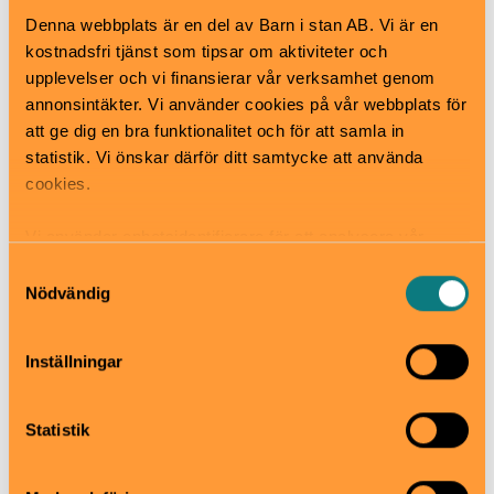
Håll utkik efter bergatrollet som gömmer sig i
Denna webbplats är en del av Barn i stan AB. Vi är en
skogen!
kostnadsfri tjänst som tipsar om aktiviteter och
När
upplevelser och vi finansierar vår verksamhet genom
Alltid öppet
annonsintäkter. Vi använder cookies på vår webbplats för
att ge dig en bra funktionalitet och för att samla in
Pris
statistik. Vi önskar därför ditt samtycke att använda
Gratis
cookies.
Bra att veta
Okej med matsäck
Vi använder enhetsidentifierare för att analysera vår
Hiss och ramper
trafik, anpassa innehållet och annonserna till användarna
Kafé
Samtyckesval
samt tillhandahålla funktioner för sociala medier. Vi
Restaurang
Nödvändig
vidarebefordrar även sådana identifierare och annan
Skötbord
information från din enhet till de sociala medier och
Inställningar
annons- och analysföretag som vi samarbetar med.
Dessa kan i sin tur kombinera informationen med annan
Tallbacksvägen 13, 756 45 Uppsala
information som du har tillhandahållit eller som de har
www.uppsala.se/kultur-idrott-
Statistik
fritid/plats/lekplatser/skivlingparkens-lekplats/
samlat in när du har använt deras tjänster.
uppsala.kommun@uppsala.se
018-727 00 00