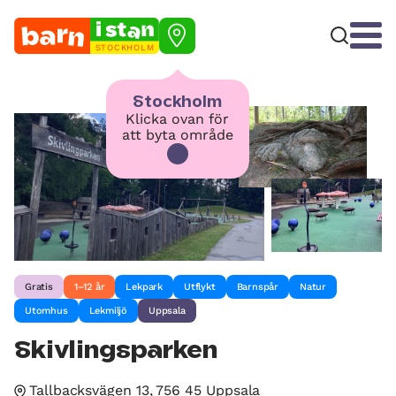
STOCKHOLM
Stockholm
Klicka ovan för
att byta område
Gratis
1–12 år
Lekpark
Utflykt
Barnspår
Natur
Utomhus
Lekmiljö
Uppsala
Skivlingsparken
Tallbacksvägen 13, 756 45 Uppsala