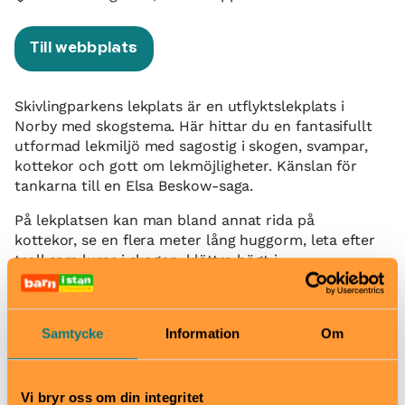
Till webbplats
Skivlingparkens lekplats är en utflyktslekplats i
Norby med skogstema. Här hittar du en fantasifullt
utformad lekmiljö med sagostig i skogen, svampar,
kottekor och gott om lekmöjligheter. Känslan för
tankarna till en Elsa Beskow-saga.
På lekplatsen kan man bland annat rida på
kottekor, se en flera meter lång huggorm, leta efter
troll som lurar i skogen, klättra högt i
klätterställningen eller gömma sig i ett
flugsvampshus.
Utöver lekplatsen med skogstema så finns här även
Samtycke
Information
Om
en grillplats, en spännande äventyrsstig genom
skogsdungen och ett bollplan.
Vi bryr oss om din integritet