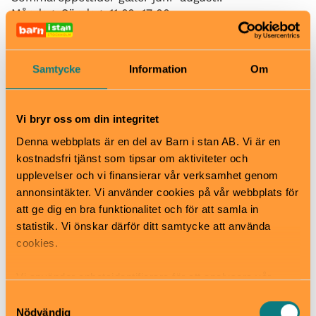
Måndag–Söndag: 11:00–17:00
Café och bar har samma öppettider.
Pris
Fri entré. Vissa tillfälliga utställningar har entréavgift.
Samtycke
Information
Om
Bra att veta
Okej med matsäck
Hiss och ramper
Vi bryr oss om din integritet
Kafé
Denna webbplats är en del av Barn i stan AB. Vi är en
Restaurang
kostnadsfri tjänst som tipsar om aktiviteter och
Skötbord
upplevelser och vi finansierar vår verksamhet genom
Hitta hit
annonsintäkter. Vi använder cookies på vår webbplats för
Uppsala slott, Drottning Christinas väg 1, ingång E.
att ge dig en bra funktionalitet och för att samla in
Museet ligger cirka 15 minuters promenad från
statistik. Vi önskar därför ditt samtycke att använda
Uppsala Resecentrum.
cookies.
Vi använder enhetsidentifierare för att analysera vår
Drottning Christinas väg 1, Uppsala
trafik, anpassa innehållet och annonserna till användarna
Samtyckesval
konstmuseum.uppsala.se
samt tillhandahålla funktioner för sociala medier. Vi
Nödvändig