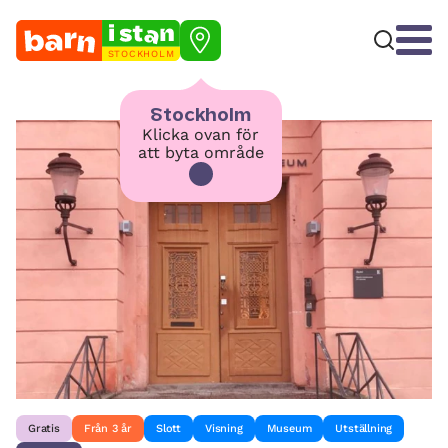
STOCKHOLM
Stockholm
Klicka ovan för
att byta område
Gratis
Från 3 år
Slott
Visning
Museum
Utställning