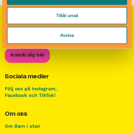
Tillåt urval
Nyhetsbrevet Helgkoll
Anmäl dig till vårt populära nyhetsbrev och få
Avvisa
koll på helgens alla roligheter!
Anmäl dig här
Sociala medier
Följ oss på Instagram,
Facebook och TikTok!
Om oss
Om Barn i stan