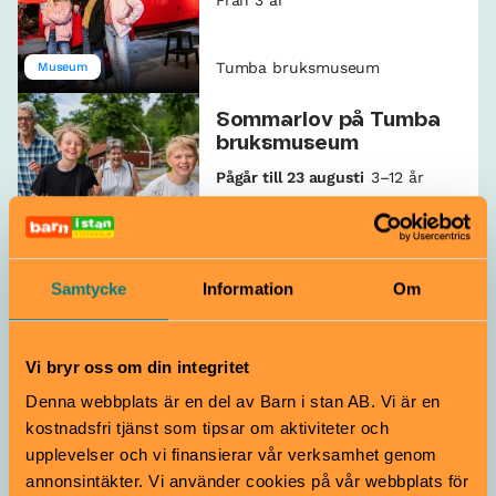
Från 3 år
Tumba bruksmuseum
Museum
Sommarlov på Tumba
bruksmuseum
Pågår till 23 augusti
3–12 år
Tumba bruksmuseum
Utflykt
Samtycke
Information
Om
Sedeltillverkningens
hemligheter
Från 8 år
Vi bryr oss om din integritet
Denna webbplats är en del av Barn i stan AB. Vi är en
Tumba bruksmuseum
Verkstad & ateljé
kostnadsfri tjänst som tipsar om aktiviteter och
upplevelser och vi finansierar vår verksamhet genom
Från spargris till Swish
annonsintäkter. Vi använder cookies på vår webbplats för