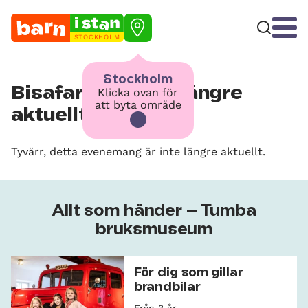
STOCKHOLM
Stockholm
Bisafari – är inte längre
Klicka ovan för
att byta område
aktuellt
Tyvärr, detta evenemang är inte längre aktuellt.
Allt som händer – Tumba
bruksmuseum
För dig som gillar
brandbilar