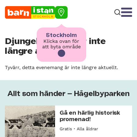
STOCKHOLM
Stockholm
Djungelns ljud – är inte
Klicka ovan för
att byta område
längre aktuellt
Tyvärr, detta evenemang är inte längre aktuellt.
Allt som händer – Hågelbyparken
Gå en härlig historisk
promenad!
Gratis
Alla åldrar