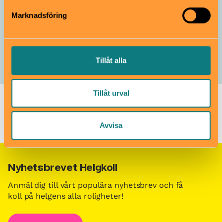
Fågelholkssafari
Marknadsföring
Gratis
3–12 år
Hågelbyparken
Barnspår
Tillåt alla
Tillåt urval
Barn i stans kalendarium för barn och familjer i Stockholm
/
Barn- och familjeevenemang i Stockholm
/
Djungelns ljud
Avvisa
Nyhetsbrevet Helgkoll
Anmäl dig till vårt populära nyhetsbrev och få
koll på helgens alla roligheter!