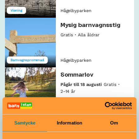
Hågelbyparken
Visning
Mysig barnvagnsstig
Gratis
Alla åldrar
Hågelbyparken
Barnvagnspromenad
Sommarlov
Pågår till 18 augusti
Gratis
2–14 år
Hågelbyparken
Utflykt
Samtycke
Information
Om
Låt nappholken ta
hand om nappen!