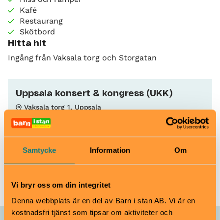
Kafé
Restaurang
Skötbord
Hitta hit
Ingång från Vaksala torg och Storgatan
Uppsala konsert & kongress (UKK)
Vaksala torg 1, Uppsala
www.ukk.se
info@ukk.se
018 727 90 00
Samtycke
Information
Om
Köp biljett
Vi bryr oss om din integritet
Denna webbplats är en del av Barn i stan AB. Vi är en
kostnadsfri tjänst som tipsar om aktiviteter och