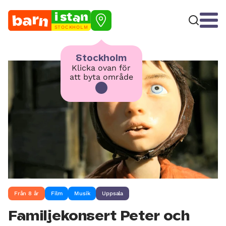
STOCKHOLM
Stockholm
Klicka ovan för
att byta område
Från 8 år
Film
Musik
Uppsala
Familjekonsert Peter och