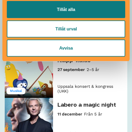
Duvemåla 2026 10-
Tillåt alla
årsjubileum
17 september
Från 13 år
Tillåt urval
Uppsala konsert & kongress
(UKK)
Musik
Musikal
Avvisa
Babblarna & Klonks
Klapp-kalas
27 september
2–5 år
Uppsala konsert & kongress
(UKK)
Musikal
Labero a magic night
11 december
Från 5 år